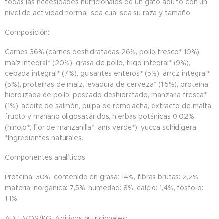
todas las necesidades nutricionales de un gato adulto con un
nivel de actividad normal, sea cual sea su raza y tamaño.
Composición:
Carnes 36% (carnes deshidratadas 26%, pollo fresco* 10%),
maíz integral* (20%), grasa de pollo, trigo integral* (9%),
cebada integral* (7%), guisantes enteros* (5%), arroz integral*
(5%), proteínas de maíz, levadura de cerveza* (1,5%), proteína
hidrolizada de pollo, pescado deshidratado, manzana fresca*
(1%), aceite de salmón, pulpa de remolacha, extracto de malta,
fructo y manano oligosacáridos, hierbas botánicas 0,02%
(hinojo*, flor de manzanilla*, anís verde*), yucca schidigera.
*Ingredientes naturales.
Componentes analíticos:
Proteína: 30%, contenido en grasa: 14%, fibras brutas: 2,2%,
materia inorgánica: 7,5%, humedad: 8%, calcio: 1,4%, fósforo:
1,1%.
ADITIVOS/KG: Aditivos nutricionales: