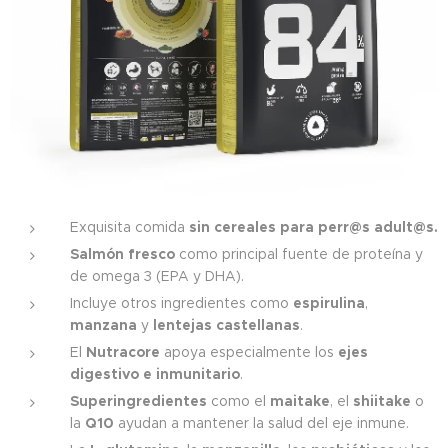
Exquisita comida
sin cereales para perr@s adult@s.
Salmón fresco
como principal fuente de proteína y
de omega 3 (EPA y DHA).
Incluye otros ingredientes como
espirulina
,
manzana
y
lentejas castellanas
.
El
Nutracore
apoya especialmente los
ejes
digestivo e inmunitario
.
Superingredientes
como el
maitake
, el
shiitake
o
la
Q10
ayudan a mantener la salud del eje inmune.