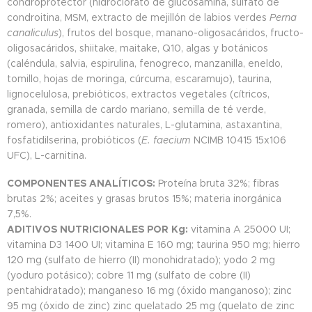
condroprotector (hidroclorato de glucosamina, sulfato de
condroitina, MSM, extracto de mejillón de labios verdes
Perna
canaliculus
), frutos del bosque, manano-oligosacáridos, fructo-
oligosacáridos, shiitake, maitake, Q10, algas y botánicos
(caléndula, salvia, espirulina, fenogreco, manzanilla, eneldo,
tomillo, hojas de moringa, cúrcuma, escaramujo), taurina,
lignocelulosa, prebióticos, extractos vegetales (cítricos,
granada, semilla de cardo mariano, semilla de té verde,
romero), antioxidantes naturales, L-glutamina, astaxantina,
fosfatidilserina, probióticos (
E. faecium
NCIMB 10415 15x106
UFC), L-carnitina.
COMPONENTES ANALÍTICOS:
Proteína bruta 32%; fibras
brutas 2%; aceites y grasas brutos 15%; materia inorgánica
7,5%.
ADITIVOS NUTRICIONALES POR Kg:
vitamina A 25000 UI;
vitamina D3 1400 UI; vitamina E 160 mg; taurina 950 mg; hierro
120 mg (sulfato de hierro (II) monohidratado); yodo 2 mg
(yoduro potásico); cobre 11 mg (sulfato de cobre (II)
pentahidratado); manganeso 16 mg (óxido manganoso); zinc
95 mg (óxido de zinc) zinc quelatado 25 mg (quelato de zinc