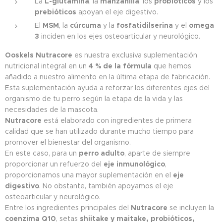
La
L-glutamina
, la
manzanilla
, los
probióticos
y los
prebióticos
apoyan el eje digestivo.
El
MSM
, la
cúrcuma
y la
fosfatidilserina
y el
omega
3
inciden en los ejes osteoarticular y neurológico.
Ooskels
Nutracore
es nuestra exclusiva suplementación
nutricional integral en un
4 % de la fórmula
que hemos
añadido a nuestro alimento en la última etapa de fabricación.
Esta suplementación ayuda a reforzar los diferentes ejes del
organismo de tu perro según la etapa de la vida y las
necesidades de la mascota.
Nutracore
está elaborado con ingredientes de primera
calidad que se han utilizado durante mucho tiempo para
promover el bienestar del organismo.
En este caso, para un
perro adulto
, aparte de siempre
proporcionar un refuerzo del
eje inmunológico
,
proporcionamos una mayor suplementación en el
eje
digestivo
. No obstante, también apoyamos el eje
osteoarticular y neurológico.
Entre los ingredientes principales del
Nutracore
se incluyen la
coenzima Q10
, setas
shiitake y maitake, probióticos,