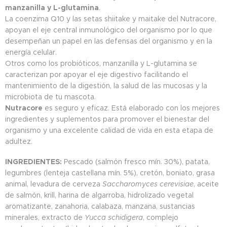
manzanilla y L-glutamina
.
La coenzima Q10 y las setas shiitake y maitake del Nutracore,
apoyan el eje central inmunológico del organismo por lo que
desempeñan un papel en las defensas del organismo y en la
energía celular.
Otros como los probióticos, manzanilla y L-glutamina se
caracterizan por apoyar el eje digestivo facilitando el
mantenimiento de la digestión, la salud de las mucosas y la
microbiota de tu mascota.
Nutracore
es seguro y eficaz. Está elaborado con los mejores
ingredientes y suplementos para promover el bienestar del
organismo y una excelente calidad de vida en esta etapa de
adultez.
INGREDIENTES:
Pescado (salmón fresco mín. 30%), patata,
legumbres (lenteja castellana mín. 5%), cretón, boniato, grasa
animal, levadura de cerveza
Saccharomyces cerevisiae
, aceite
de salmón, krill, harina de algarroba, hidrolizado vegetal
aromatizante, zanahoria, calabaza, manzana, sustancias
minerales, extracto de
Yucca schidigera
, complejo