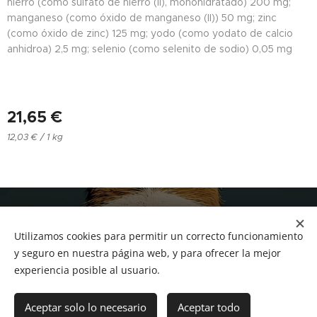
hierro (como sulfato de hierro (II), monohidratado) 200 mg;
manganeso (como óxido de manganeso (II)) 50 mg; zinc
(como óxido de zinc) 125 mg; yodo (como yodato de calcio
anhidroa) 2,5 mg; selenio (como selenito de sodio) 0,05 mg
21,65
€
12,03 € / 1 kg
NUCAN mascotas
Utilizamos cookies para permitir un correcto funcionamiento
Tf.666351543
Cookies
y seguro en nuestra página web, y para ofrecer la mejor
experiencia posible al usuario.
Añadir a la cesta
Aceptar solo lo necesario
Aceptar todo