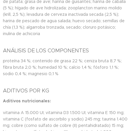
de patata; grasa de ave; harina de guisantes; harina de caballa
(5 %); hígado de ave hidrolizada; zooplancton marino molido
(krill, 2,5 %); levadura de cerveza inactivada secada (2,5 %);
harina de pescado de agua salada; huevo secado; semillas de
chía (1,3 %); algarroba tronzada, secado; cloruro potásico;
inulina de achicoria
ANÁLISIS DE LOS COMPONENTES
proteína 34 %; contenido de grasa 22 %; ceniza bruta 8,7 %;
fibra bruta 2,0 %; humedad 10 %; calcio 1,4 %; fósforo 1,1 %;
sodio 0,4 %; magnesio 0,1 %
ADITIVOS POR KG
Aditivos nutricionales:
vitamina A 15.000 UI; vitamina D3 1.500 UI; vitamina E 150 mg;
vitamina C (fosfato de ascorbilo y sodio) 245 mg; taurina 1.400
mg; cobre (como sulfato de cobre (II) pentahidratado) 15 mg;