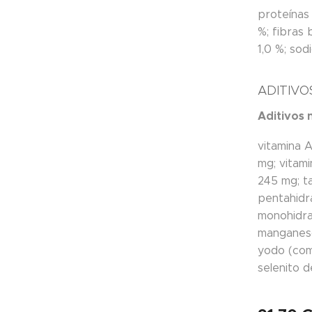
proteínas
%; fibras 
1,0 %; so
ADITIVO
Aditivos 
vitamina A
mg; vitam
245 mg; ta
pentahidra
monohidra
manganeso
yodo (com
selenito d