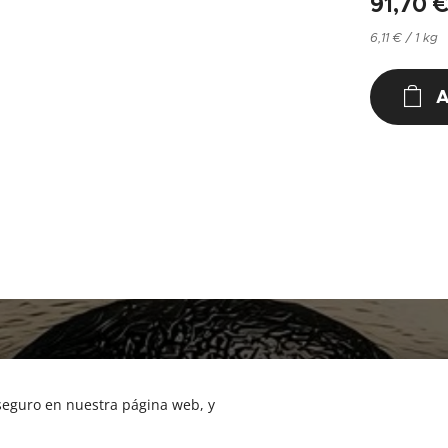
91,70
6,11 € / 1 kg
A
NUCAN mascotas
Tf.666351543
 seguro en nuestra página web, y
Cookies