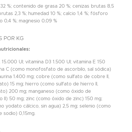
 32 %; contenido de grasa 20 %; cenizas brutas 8,5
brutas 2,3 %; humedad 10 %; calcio 1,4 %; fósforo
dio 0,4 %; magnesio 0,09 %
S POR KG
nutricionales:
 15.000 UI; vitamina D3 1.500 UI; vitamina E 150
ina C (como monofosfato de ascorbilo, sal sódica)
urina 1.400 mg; cobre (como sulfato de cobre II,
to) 15 mg; hierro (como sulfato de hierro II,
to) 200 mg; manganeso (como óxido de
 II) 50 mg; zinc (como óxido de zinc) 150 mg;
o yodato cálcico, sin agua) 2,5 mg; selenio (como
e sodio) 0,15mg.