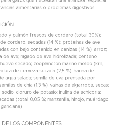
para gatos que necesitan una atención especial
rancias alimentarias o problemas digestivos.
ICIÓN
gado y pulmón frescos de cordero (total: 30%);
 de cordero, secadas (14 %); proteínas de ave
adas con bajo contenido en cenizas (14 %); arroz;
a de ave; hígado de ave hidrolizada; centeno
huevo secado; zooplancton marino molido (krill,
vadura de cerveza secada (2,5 %); harina de
e agua salada; semilla de uva prensada por
semillas de chía (1,3 %); vainas de algarroba, secas;
 sodio; cloruro de potasio; inulina de achicoria;
ecadas (total: 0,05 %; manzanilla, hinojo, muérdago,
 genciana)
S DE LOS COMPONENTES