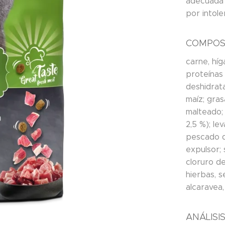
adecuada 
por intole
COMPOS
carne, hí
proteínas
deshidrat
maíz; gras
malteado; 
2,5 %); le
pescado d
expulsor; 
cloruro de
hierbas, s
alcaravea,
ANÁLISI