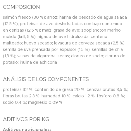
COMPOSICIÓN
salmón fresco (30 %); arroz; harina de pescado de agua salada
(12,5 %); proteínas de ave deshidratadas con bajo contenido
en cenizas (12,5 %); maíz; grasa de ave; zooplancton marino
molido (krill, 5 %); hígado de ave hidrolizada; centeno
malteado; huevo secado; levadura de cerveza secada (2,5 %);
semilla de uva prensada por expulsor (1,5 %); semillas de chía
(1,3 %); vainas de algarroba, secas; cloruro de sodio; cloruro de
potasio; inulina de achicoria
ANÁLISIS DE LOS COMPONENTES
proteínas 32 %; contenido de grasa 20 %; cenizas brutas 8,5 %;
fibras brutas 2,3 %; humedad 10 %; calcio 1,2 %; fósforo 0,8 %;
sodio 0,4 %; magnesio 0,09 %
ADITIVOS POR KG
Aditivos nutricionales: