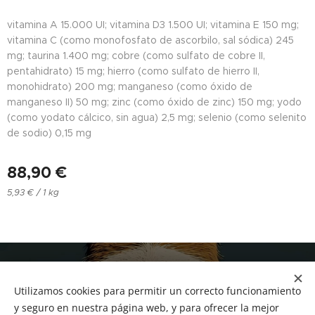
vitamina A 15.000 UI; vitamina D3 1.500 UI; vitamina E 150 mg;
vitamina C (como monofosfato de ascorbilo, sal sódica) 245
mg; taurina 1.400 mg; cobre (como sulfato de cobre II,
pentahidrato) 15 mg; hierro (como sulfato de hierro II,
monohidrato) 200 mg; manganeso (como óxido de
manganeso II) 50 mg; zinc (como óxido de zinc) 150 mg; yodo
(como yodato cálcico, sin agua) 2,5 mg; selenio (como selenito
de sodio) 0,15 mg
88,90
€
5,93 € / 1 kg
NUCAN mascotas
Utilizamos cookies para permitir un correcto funcionamiento
Tf.666351543
Cookies
y seguro en nuestra página web, y para ofrecer la mejor