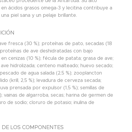
crustáceo procedente de la Antártida. Su alto
 en ácidos grasos omega-3 y lecitina contribuye a
una piel sana y un pelaje brillante.
ICIÓN
ave fresca (30 %); proteínas de pato, secadas (18
; proteínas de ave deshidratadas con bajo
en cenizas (10 %); fécula de patata; grasa de ave;
 ave hidrolizada; centeno malteado; huevo secado;
 pescado de agua salada (2,5 %); zooplancton
ido (krill, 2,5 %); levadura de cerveza secada;
 uva prensada por expulsor (1,5 %); semillas de
%); vainas de algarroba, secas; harina de germen de
uro de sodio; cloruro de potasio; inulina de
S DE LOS COMPONENTES