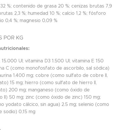
 32 %; contenido de grasa 20 %; cenizas brutas 7,9
brutas 2,3 %; humedad 10 %; calcio 1,2 %; fósforo
dio 0,4 %; magnesio 0,09 %
S POR KG
nutricionales:
 15.000 UI; vitamina D3 1.500 UI; vitamina E 150
ina C (como monofosfato de ascorbilo, sal sódica)
urina 1.400 mg; cobre (como sulfato de cobre II,
to) 15 mg; hierro (como sulfato de hierro II,
to) 200 mg; manganeso (como óxido de
 II) 50 mg; zinc (como óxido de zinc) 150 mg;
o yodato cálcico, sin agua) 2.5 mg; selenio (como
e sodio) 0,15 mg