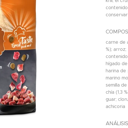
krill, el 
contenido
conservar 
COMPOS
carne de 
%); arroz
contenido 
hígado de
harina de
marino mol
semilla de
chía (1,3 
guar; clor
achicoria
ANÁLISI