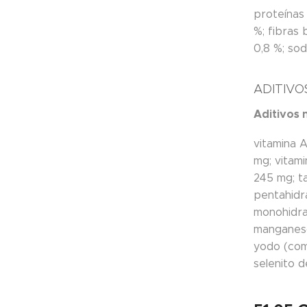
proteínas
%; fibras 
0,8 %; so
ADITIVO
Aditivos 
vitamina A
mg; vitam
245 mg; ta
pentahidra
monohidra
manganeso
yodo (com
selenito d