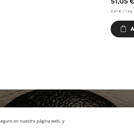
51,05
6,81 € / 1 kg
A
NUCAN mascotas
Tf.666351543
 seguro en nuestra página web, y
Cookies