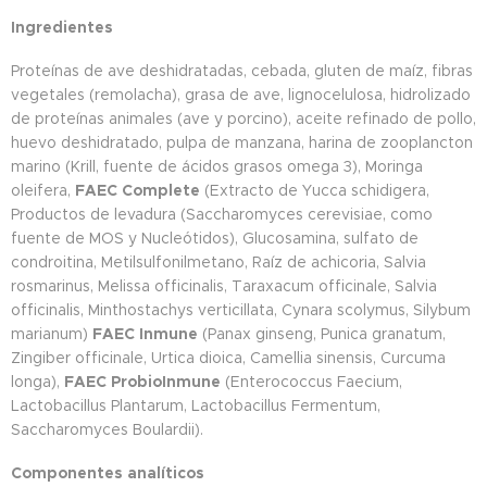
Ingredientes
Proteínas de ave deshidratadas, cebada, gluten de maíz, fibras
vegetales (remolacha), grasa de ave, lignocelulosa, hidrolizado
de proteínas animales (ave y porcino), aceite refinado de pollo,
huevo deshidratado, pulpa de manzana, harina de zooplancton
marino (Krill, fuente de ácidos grasos omega 3), Moringa
oleifera,
FAEC Complete
(Extracto de Yucca schidigera,
Productos de levadura (Saccharomyces cerevisiae, como
fuente de MOS y Nucleótidos), Glucosamina, sulfato de
condroitina, Metilsulfonilmetano, Raíz de achicoria, Salvia
rosmarinus, Melissa officinalis, Taraxacum officinale, Salvia
officinalis, Minthostachys verticillata, Cynara scolymus, Silybum
marianum)
FAEC Inmune
(Panax ginseng, Punica granatum,
Zingiber officinale, Urtica dioica, Camellia sinensis, Curcuma
longa),
FAEC
ProbioInmune
(Enterococcus Faecium,
Lactobacillus Plantarum, Lactobacillus Fermentum,
Saccharomyces Boulardii).
Componentes analíticos