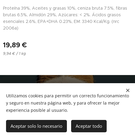
Proteína 39%, Aceites y grasas 10%, ceniza bruta 7.5%, fibras
brutas 6.5%, Almidón 29%, Azúcares: < 2%. Ácidos grasos
esenciales 2.6%, EPA+DHA 0.23%, EM: 3340 Kcal/Kg. (nrc
2006a)
19,89
€
9,94 € / 1 kg
NUCAN mascotas
Utilizamos cookies para permitir un correcto funcionamiento
Tf.666351543
Cookies
y seguro en nuestra página web, y para ofrecer la mejor
experiencia posible al usuario.
Añadir a la cesta
Aceptar solo lo necesario
Aceptar todo