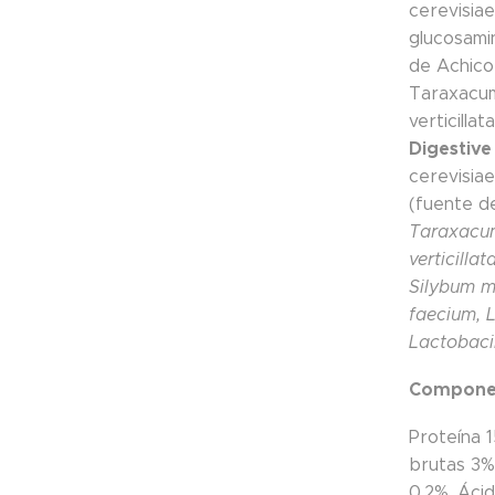
cerevisia
glucosamin
de Achicor
Taraxacum 
verticilla
Digestive
cerevisia
(fuente de
Taraxacum 
verticill
Silybum 
faecium, L
Lactobaci
Componen
Proteína 
brutas 3%,
0,2%, Áci