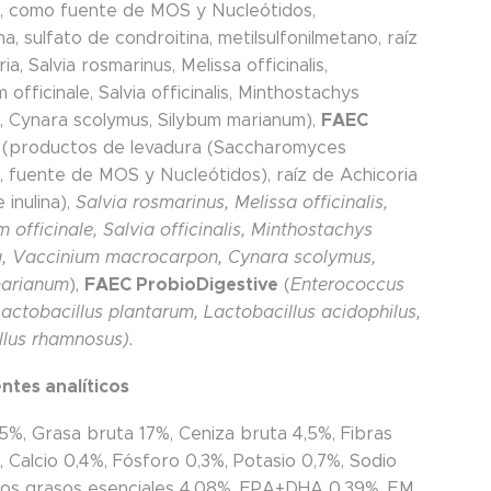
e, como fuente de MOS y Nucleótidos,
a, sulfato de condroitina, metilsulfonilmetano, raíz
ia, Salvia rosmarinus, Melissa officinalis,
officinale, Salvia officinalis, Minthostachys
FAEC
ta, Cynara scolymus, Silybum marianum),
(productos de levadura (Saccharomyces
e, fuente de MOS y Nucleótidos), raíz de Achicoria
 inulina),
Salvia rosmarinus, Melissa officinalis,
officinale, Salvia officinalis, Minthostachys
ata, Vaccinium macrocarpon, Cynara scolymus,
FAEC ProbioDigestive
marianum
),
(
Enterococcus
actobacillus plantarum, Lactobacillus acidophilus,
llus rhamnosus).
tes analíticos
15%, Grasa bruta 17%, Ceniza bruta 4,5%, Fibras
 Calcio 0,4%, Fósforo 0,3%, Potasio 0,7%, Sodio
dos grasos esenciales 4,08%, EPA+DHA 0,39%, EM