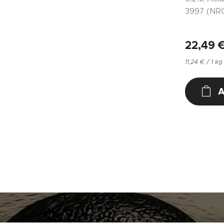
3997 (NR
22,49
11,24 € / 1 kg
A