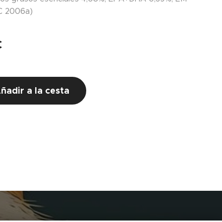
C 2006a)
€
ñadir a la cesta