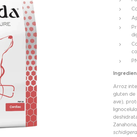
Co
Ap
Pr
di
Co
co
P
Ingredien
Arroz inte
gluten de 
ave), pro
lignocelu
deshidrata
Zanahoria
schidiger