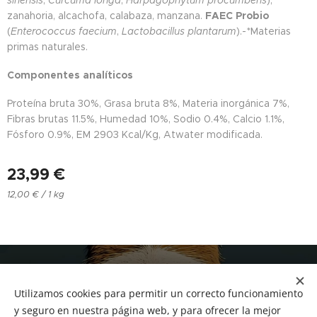
sinensis
,
Curcuma longa
,
Harpagophytum procumbens
),
zanahoria, alcachofa, calabaza, manzana.
FAEC Probio
(
Enterococcus faecium
,
Lactobacillus plantarum
).-*Materias
primas naturales.
Componentes analíticos
Proteína bruta 30%, Grasa bruta 8%, Materia inorgánica 7%,
Fibras brutas 11.5%, Humedad 10%, Sodio 0.4%, Calcio 1.1%,
Fósforo 0.9%, EM 2903 Kcal/Kg, Atwater modificada.
23,99
€
12,00 € / 1 kg
NUCAN mascotas
Utilizamos cookies para permitir un correcto funcionamiento
Tf.666351543
Cookies
y seguro en nuestra página web, y para ofrecer la mejor