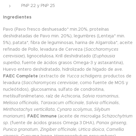
PNP 22 y PNP 25
Ingredientes
Pavo (Pavo fresco deshuesado* min.20%, proteínas
deshidratadas de Pavo min. 20%), legumbres (Lenteja* min.
5%), patata*, fibra de leguminosas, harina de Algarroba*, aceite
refinado de Pollo, levadura de Cerveza (
Saccharomyces
cerevisiae
), lignocelulosa, Krill deshidratado (
Euphausia
superba
, fuente de ácidos grasos Omega-3 y astaxantina),
Huevo entero deshidratado, hidrolizado de hígado de ave.
FAEC Complete
(extracto de
Yucca schidigera
, productos de
levadura (
Saccharomyces cerevisiae
, como fuente de MOS y
nucleótidos), glucosamina, sulfato de condroitina,
metilsulfonilmetano, raíz de Achicoria,
Salvia rosmarinus
,
Melissa officinalis
,
Taraxacum officinale
,
Salvia officinalis
,
Minthostachys verticillata
,
Cynara scolymus
,
Silybum
marianum
).
FAEC Inmune
(aceite de microalga
Schizochytrium
sp
. (fuente de ácidos grasos Omega 3 DHA),
Panax ginseng
,
Punica granatum
,
Zingiber officinale
,
Urtica dioica
,
Camellia