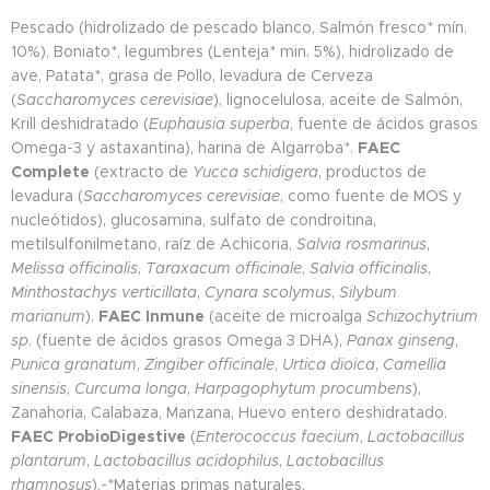
Pescado (hidrolizado de pescado blanco, Salmón fresco* mín.
10%), Boniato*, legumbres (Lenteja* min. 5%), hidrolizado de
ave, Patata*, grasa de Pollo, levadura de Cerveza
(
Saccharomyces cerevisiae
), lignocelulosa, aceite de Salmón,
Krill deshidratado (
Euphausia superba
, fuente de ácidos grasos
Omega-3 y astaxantina), harina de Algarroba*.
FAEC
Complete
(extracto de
Yucca schidigera
, productos de
levadura (
Saccharomyces cerevisiae
, como fuente de MOS y
nucleótidos), glucosamina, sulfato de condroitina,
metilsulfonilmetano, raíz de Achicoria,
Salvia rosmarinus
,
Melissa officinalis
,
Taraxacum officinale
,
Salvia officinalis
,
Minthostachys verticillata
,
Cynara scolymus
,
Silybum
marianum
).
FAEC Inmune
(aceite de microalga
Schizochytrium
sp
. (fuente de ácidos grasos Omega 3 DHA),
Panax ginseng
,
Punica granatum
,
Zingiber officinale
,
Urtica dioica
,
Camellia
sinensis
,
Curcuma longa
,
Harpagophytum procumbens
),
Zanahoria, Calabaza, Manzana, Huevo entero deshidratado.
FAEC ProbioDigestive
(
Enterococcus faecium
,
Lactobacillus
plantarum
,
Lactobacillus acidophilus
,
Lactobacillus
rhamnosus
).-*Materias primas naturales.