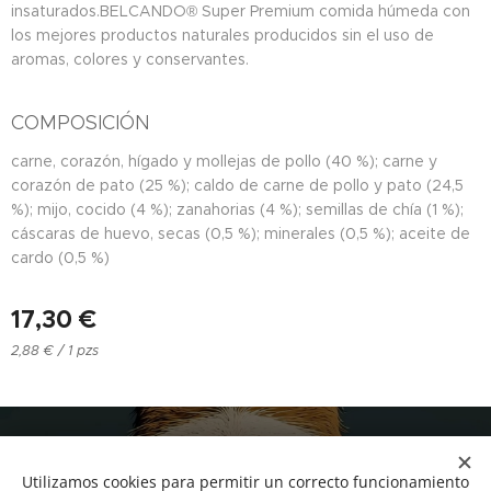
insaturados.BELCANDO® Super Premium comida húmeda con
los mejores productos naturales producidos sin el uso de
aromas, colores y conservantes.
COMPOSICIÓN
carne, corazón, hígado y mollejas de pollo (40 %); carne y
corazón de pato (25 %); caldo de carne de pollo y pato (24,5
%); mijo, cocido (4 %); zanahorias (4 %); semillas de chía (1 %);
cáscaras de huevo, secas (0,5 %); minerales (0,5 %); aceite de
cardo (0,5 %)
17,30
€
2,88 € / 1 pzs
NUCAN mascotas
Utilizamos cookies para permitir un correcto funcionamiento