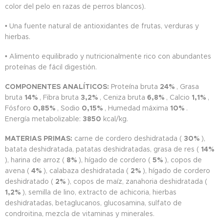
color del pelo en razas de perros blancos).
• Una fuente natural de antioxidantes de frutas, verduras y
hierbas.
• Alimento equilibrado y nutricionalmente rico con abundantes
proteínas de fácil digestión.
COMPONENTES ANALÍTICOS:
Proteína bruta
24%
, Grasa
bruta
14%
, Fibra bruta
3,2%
, Ceniza bruta
6,8%
, Calcio
1,1%
,
Fósforo
0,85%
, Sodio
0,15%
, Humedad máxima
10%
.
Energía metabolizable:
3850
kcal/kg.
MATERIAS PRIMAS:
carne de cordero deshidratada (
30%
),
batata deshidratada, patatas deshidratadas, grasa de res (
14%
), harina de arroz (
8%
), hígado de cordero (
5%
), copos de
avena (
4%
), calabaza deshidratada (
2%
), hígado de cordero
deshidratado (
2%
), copos de maíz, zanahoria deshidratada (
1,2%
), semilla de lino, extracto de achicoria, hierbas
deshidratadas, betaglucanos, glucosamina, sulfato de
condroitina, mezcla de vitaminas y minerales.