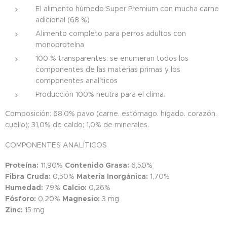
El alimento húmedo Super Premium con mucha carne
adicional (68 %)
Alimento completo para perros adultos con
monoproteína
100 % transparentes: se enumeran todos los
componentes de las materias primas y los
componentes analíticos
Producción 100% neutra para el clima.
Composición: 68,0% pavo (carne. estómago. hígado. corazón.
cuello); 31,0% de caldo; 1,0% de minerales.
COMPONENTES ANALÍTICOS
Proteína:
11,90%
Contenido Grasa:
6,50%
Fibra Cruda:
0,50%
Materia Inorgánica:
1,70%
Humedad:
79%
Calcio:
0,26%
Fósforo:
0,20%
Magnesio:
3 mg
Zinc:
15 mg