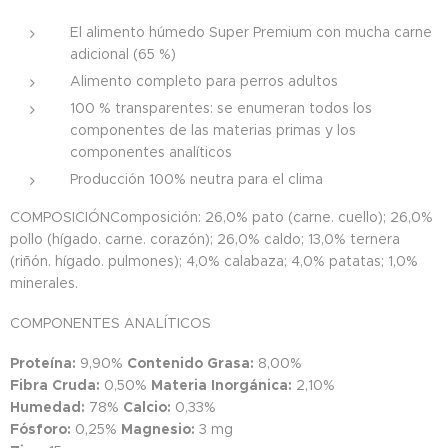
El alimento húmedo Super Premium con mucha carne
adicional (65 %)
Alimento completo para perros adultos
100 % transparentes: se enumeran todos los
componentes de las materias primas y los
componentes analíticos
Producción 100% neutra para el clima
COMPOSICIÓNComposición: 26,0% pato (carne. cuello); 26,0%
pollo (hígado. carne. corazón); 26,0% caldo; 13,0% ternera
(riñón. hígado. pulmones); 4,0% calabaza; 4,0% patatas; 1,0%
minerales.
COMPONENTES ANALÍTICOS
Proteína:
9,90%
Contenido Grasa:
8,00%
Fibra Cruda:
0,50%
Materia Inorgánica:
2,10%
Humedad:
78%
Calcio:
0,33%
Fósforo:
0,25%
Magnesio:
3 mg