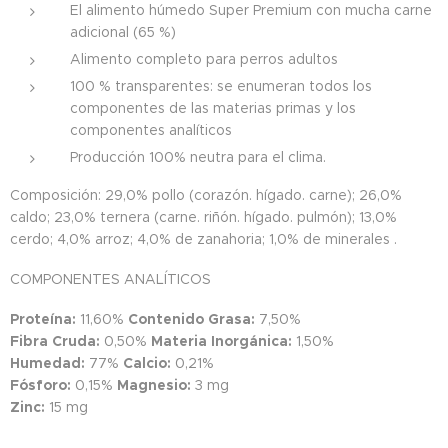
El alimento húmedo Super Premium con mucha carne
adicional (65 %)
Alimento completo para perros adultos
100 % transparentes: se enumeran todos los
componentes de las materias primas y los
componentes analíticos
Producción 100% neutra para el clima.
Composición: 29,0% pollo (corazón. hígado. carne); 26,0%
caldo; 23,0% ternera (carne. riñón. hígado. pulmón); 13,0%
cerdo; 4,0% arroz; 4,0% de zanahoria; 1,0% de minerales .
COMPONENTES ANALÍTICOS
Proteína:
11,60%
Contenido Grasa:
7,50%
Fibra Cruda:
0,50%
Materia Inorgánica:
1,50%
Humedad:
77%
Calcio:
0,21%
Fósforo:
0,15%
Magnesio:
3 mg
Zinc:
15 mg