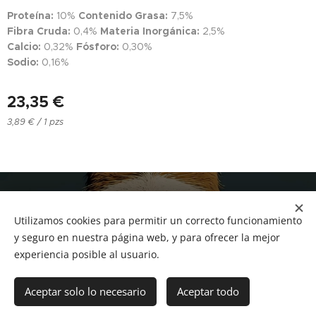
Proteína:
10%
Contenido Grasa:
7,5%
Fibra Cruda:
0,4%
Materia Inorgánica:
2,5%
Calcio:
0,32%
Fósforo:
0,30%
Sodio:
0,16%
23,35
€
3,89 € / 1 pzs
NUCAN mascotas
Utilizamos cookies para permitir un correcto funcionamiento
Tf.666351543
Cookies
y seguro en nuestra página web, y para ofrecer la mejor
experiencia posible al usuario.
Añadir a la cesta
Aceptar solo lo necesario
Aceptar todo