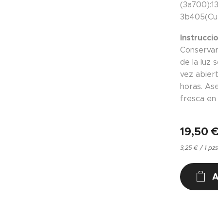
(3a700):13
3b405(Cu: 
Instrucci
Conservar
de la luz 
vez abier
horas. As
fresca en
19,50
3,25 € / 1 pz
A