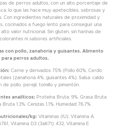
azas de perros adultos, con un alto porcentaje de
sca, lo que las hace muy apetecibles, sabrosas y
es. Con ingredientes naturales de proximidad y
es, cocinados a fuego lento para conseguir una
alto valor nutricional. Sin gluten, sin harinas de
 colorantes ni sabores artificiales.
s con pollo, zanahoria y guisantes. Alimento
para perros adultos.
ión:
Carne y derivados 75% (Pollo 60%, Cerdo
tales (zanahoria 4%, guisantes 4%). Salsa: caldo
 de pollo, perejil, tomillo y pimentón.
tes analíticos:
Proteína Bruta: 9%, Grasa Bruta
a Bruta 1,3%, Cenizas 1,1%, Humedad 76,7%.
nutricionales/kg:
Vitaminas (IU): Vitamina A
761, Vitamina D3 (3a671): 432, Vitamina E