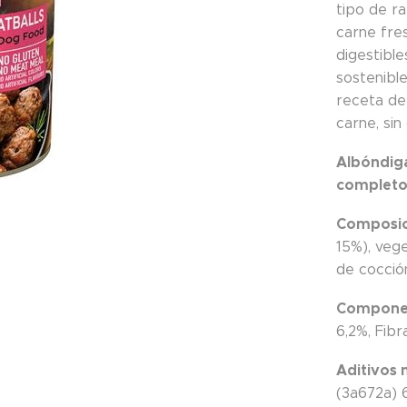
tipo de r
carne fre
digestibl
sostenibl
receta de 
carne, sin
Albóndiga
completo 
Composic
15%), vege
de cocción
Componen
6,2%, Fibr
Aditivos 
(3a672a) 6