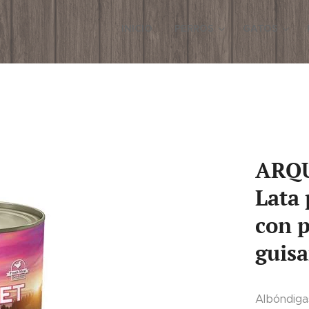
INICIO
PERROS
GATOS
ARQU
Lata 
con p
guisa
Albóndiga