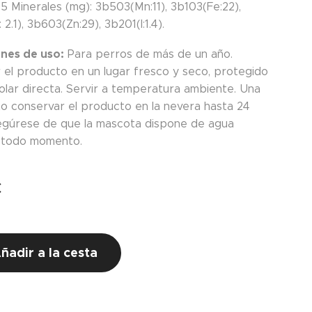
5 Minerales (mg): 3b503(Mn:11), 3b103(Fe:22),
2.1), 3b603(Zn:29), 3b201(I:1.4).
ones de uso:
Para perros de más de un año.
 el producto en un lugar fresco y seco, protegido
solar directa. Servir a temperatura ambiente. Una
to conservar el producto en la nevera hasta 24
egúrese de que la mascota dispone de agua
 todo momento.
€
s
ñadir a la cesta