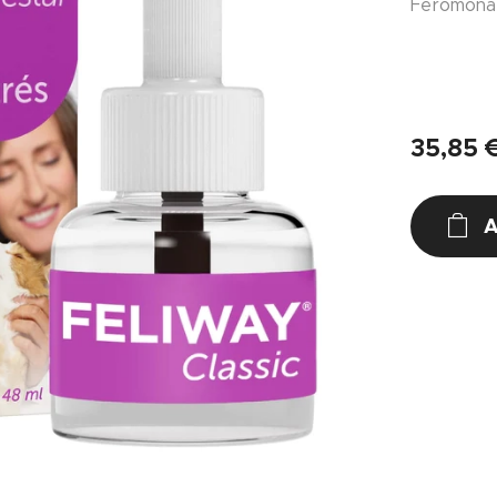
Feromona f
35,85
A