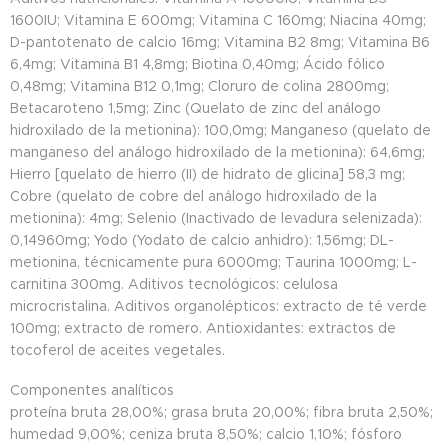
1600IU; Vitamina E 600mg; Vitamina C 160mg; Niacina 40mg;
D-pantotenato de calcio 16mg; Vitamina B2 8mg; Vitamina B6
6,4mg; Vitamina B1 4,8mg; Biotina 0,40mg; Ácido fólico
0,48mg; Vitamina B12 0,1mg; Cloruro de colina 2800mg;
Betacaroteno 1,5mg; Zinc (Quelato de zinc del análogo
hidroxilado de la metionina): 100,0mg; Manganeso (quelato de
manganeso del análogo hidroxilado de la metionina): 64,6mg;
Hierro [quelato de hierro (II) de hidrato de glicina] 58,3 mg;
Cobre (quelato de cobre del análogo hidroxilado de la
metionina): 4mg; Selenio (Inactivado de levadura selenizada):
0,14960mg; Yodo (Yodato de calcio anhidro): 1,56mg; DL-
metionina, técnicamente pura 6000mg; Taurina 1000mg; L-
carnitina 300mg. Aditivos tecnológicos: celulosa
microcristalina. Aditivos organolépticos: extracto de té verde
100mg; extracto de romero. Antioxidantes: extractos de
tocoferol de aceites vegetales.
Componentes analíticos
proteína bruta 28,00%; grasa bruta 20,00%; fibra bruta 2,50%;
humedad 9,00%; ceniza bruta 8,50%; calcio 1,10%; fósforo