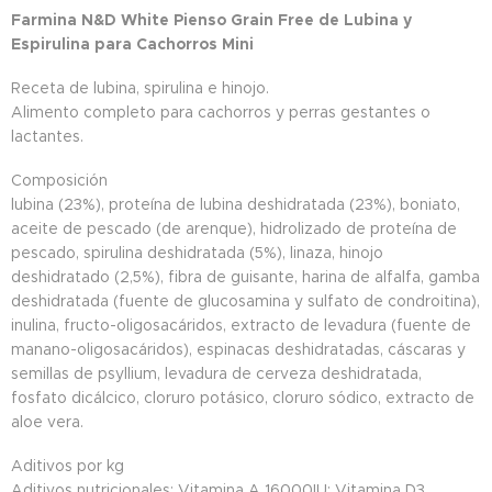
Farmina N&D White Pienso Grain Free de Lubina y
Espirulina para Cachorros Mini
Receta de lubina, spirulina e hinojo.
Alimento completo para cachorros y perras gestantes o
lactantes.
Composición
lubina (23%), proteína de lubina deshidratada (23%), boniato,
aceite de pescado (de arenque), hidrolizado de proteína de
pescado, spirulina deshidratada (5%), linaza, hinojo
deshidratado (2,5%), fibra de guisante, harina de alfalfa, gamba
deshidratada (fuente de glucosamina y sulfato de condroitina),
inulina, fructo-oligosacáridos, extracto de levadura (fuente de
manano-oligosacáridos), espinacas deshidratadas, cáscaras y
semillas de psyllium, levadura de cerveza deshidratada,
fosfato dicálcico, cloruro potásico, cloruro sódico, extracto de
aloe vera.
Aditivos por kg
Aditivos nutricionales: Vitamina A 16000IU; Vitamina D3