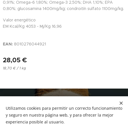
0,91%; Omega-6 1,80%; Omega-3 2,50%; DHA 1,10%; EPA
0,80%; glucosamina 1400mg/kg; condroitín sulfato 1100mg/kg.
Valor energético
EM Kcal/Kg 4053 - Mj/Kg 16,96
EAN:
8010276044921
28,05
€
18,70 € / 1 kg
NUCAN mascotas
Utilizamos cookies para permitir un correcto funcionamiento
Tf.666351543
Cookies
y seguro en nuestra página web, y para ofrecer la mejor
experiencia posible al usuario.