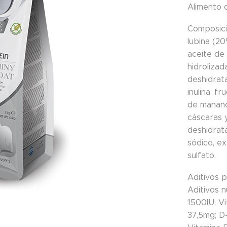
Alimento 
Composic
lubina (20
aceite de
hidrolizad
deshidrata
inulina, f
de manano
cáscaras y
deshidrata
sódico, ex
sulfato.
Aditivos 
Aditivos n
1500IU; V
37,5mg; D