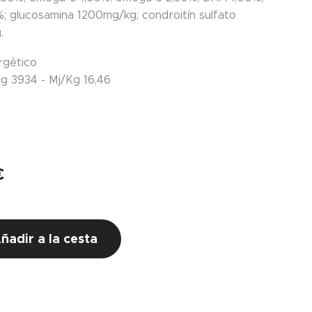
; glucosamina 1200mg/kg; condroitín sulfato
.
rgético
g 3934 - Mj/Kg 16,46
€
g
ñadir a la cesta