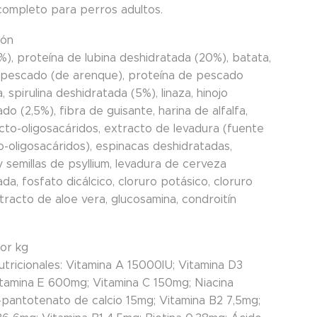
completo para perros adultos.
ión
%), proteína de lubina deshidratada (20%), batata,
 pescado (de arenque), proteína de pescado
a, spirulina deshidratada (5%), linaza, hinojo
do (2,5%), fibra de guisante, harina de alfalfa,
ructo-oligosacáridos, extracto de levadura (fuente
-oligosacáridos), espinacas deshidratadas,
 semillas de psyllium, levadura de cerveza
da, fosfato dicálcico, cloruro potásico, cloruro
tracto de aloe vera, glucosamina, condroitín
por kg
utricionales: Vitamina A 15000IU; Vitamina D3
itamina E 600mg; Vitamina C 150mg; Niacina
-pantotenato de calcio 15mg; Vitamina B2 7,5mg;