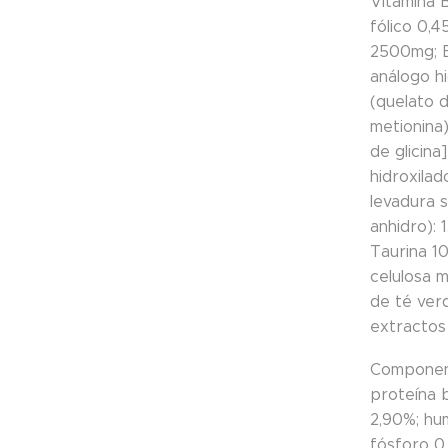
Vitamina 
fólico 0,4
2500mg; B
análogo h
(quelato 
metionina)
de glicin
hidroxilad
levadura 
anhidro):
Taurina 1
celulosa m
de té ver
extractos
Component
proteína 
2,90%; hu
fósforo 0