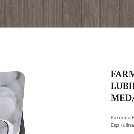
INICIO
PERROS
GATOS
FAR
LUBI
MED
Farmina N
Espirulin