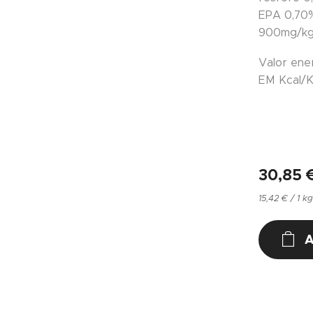
EPA 0,70%
900mg/kg
Valor ene
EM Kcal/K
30,85
15,42 € / 1 k
A