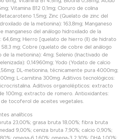
B6 6mg; Vitamina B1 4,5mg; Biotina 0,38mg; Ácido
5mg; Vitamina B12 0,1mg; Cloruro de colina
etacaroteno 1,5mg; Zinc (Quelato de zinc del
idroxilado de la metionina): 163,8mg; Manganeso
de manganeso del análogo hidroxilado de la
: 64,6mg; Hierro [quelato de hierro (II) de hidrato
a] 58,3 mg; Cobre (quelato de cobre del análogo
o de la metionina): 4mg; Selenio (Inactivado de
selenizada): 0,14960mg; Yodo (Yodato de calcio
 1,56mg; DL-metionina, técnicamente pura 4000mg;
000mg; L-carnitina 300mg. Aditivos tecnológicos:
icrocristalina. Aditivos organolépticos: extracto
de 100mg; extracto de romero. Antioxidantes:
 de tocoferol de aceites vegetales.
es analíticos
bruta 23,00%; grasa bruta 18,00%; fibra bruta
medad 9,00%; ceniza bruta 7,90%; calcio 0,90%;
,80%; omega-6 1,60%; omega-3 2,30%; DHA 1,00%;