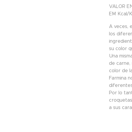
VALOR E
EM Kcal/K
A veces, 
los difere
ingredien
su color q
Una misma
de carne, 
color de l
Farmina no
diferentes
Por lo tan
croquetas 
a sus cara