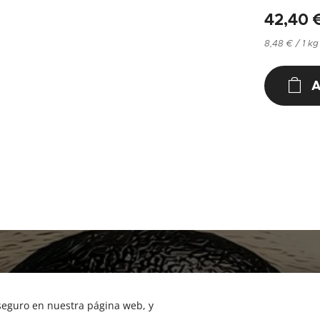
42,40
8,48 € / 1 kg
A
NUCAN mascotas
Tf.666351543
 seguro en nuestra página web, y
Cookies