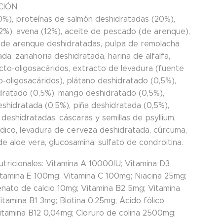
CIÓN
0%), proteínas de salmón deshidratadas (20%),
12%), avena (12%), aceite de pescado (de arenque),
 de arenque deshidratadas, pulpa de remolacha
da, zanahoria deshidratada, harina de alfalfa,
ructo-oligosacáridos, extracto de levadura (fuente
-oligosacáridos), plátano deshidratado (0,5%),
idratado (0,5%), mango deshidratado (0,5%),
shidratada (0,5%), piña deshidratada (0,5%),
deshidratadas, cáscaras y semillas de psyllium,
ódico, levadura de cerveza deshidratada, cúrcuma,
e aloe vera, glucosamina, sulfato de condroitina.
utricionales: Vitamina A 10000IU; Vitamina D3
itamina E 100mg; Vitamina C 100mg; Niacina 25mg;
nato de calcio 10mg; Vitamina B2 5mg; Vitamina
tamina B1 3mg; Biotina 0,25mg; Ácido fólico
itamina B12 0,04mg; Cloruro de colina 2500mg;