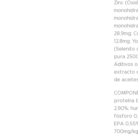
Zinc (Óxid
monohidra
monohidrat
monohidrat
28,9mg; C
12,8mg; Yo
(Selenito 
pura 250
Aditivos 
extracto 
de aceite
COMPONE
proteína 
2,90%; hu
fósforo 0
EPA 0,55%
700mg/kg