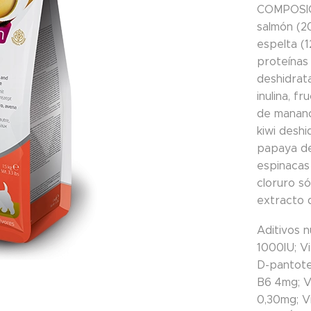
COMPOSI
salmón (2
espelta (
proteínas
deshidrata
inulina, f
de manano
kiwi desh
papaya de
espinacas 
cloruro s
extracto d
Aditivos n
1000IU; V
D-pantote
B6 4mg; Vi
0,30mg; V