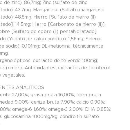
o de zinc): 86,7mg; Zinc (sulfato de zinc
tado): 43,7mg; Manganeso (Sulfato manganoso
ado): 48,8mg; Hierro [Sulfato de hierro (II)
ado]: 14,5mg; Hierro [Carbonato de hierro (II)]:
obre [Sulfato de cobre (II) pentahidratado]:
do (Yodato de calcio anhidro): 1,56mg; Selenio
de sodio): 0,101mg; DL-metionina, técnicamente
0mg.
organolépticos: extracto de té verde 100mg;
de romero. Antioxidantes: extractos de tocoferol
s vegetales.
NTES ANALÍTICOS
bruta 27,00%; grasa bruta 16,00%; fibra bruta
medad 9,00%; ceniza bruta 7,90%; calcio 0,90%;
,80%; omega-6 1,60%; omega-3 2,00%; DHA 0,85%;
; glucosamina 1000mg/kg; condroitín sulfato
.