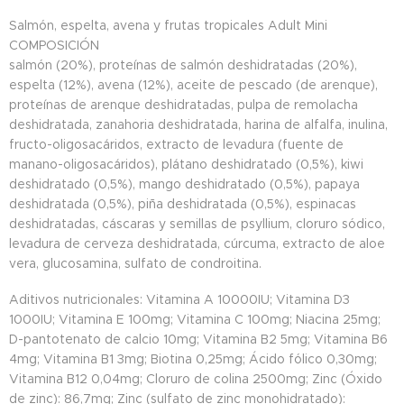
Salmón, espelta, avena y frutas tropicales Adult Mini
COMPOSICIÓN
salmón (20%), proteínas de salmón deshidratadas (20%),
espelta (12%), avena (12%), aceite de pescado (de arenque),
proteínas de arenque deshidratadas, pulpa de remolacha
deshidratada, zanahoria deshidratada, harina de alfalfa, inulina,
fructo-oligosacáridos, extracto de levadura (fuente de
manano-oligosacáridos), plátano deshidratado (0,5%), kiwi
deshidratado (0,5%), mango deshidratado (0,5%), papaya
deshidratada (0,5%), piña deshidratada (0,5%), espinacas
deshidratadas, cáscaras y semillas de psyllium, cloruro sódico,
levadura de cerveza deshidratada, cúrcuma, extracto de aloe
vera, glucosamina, sulfato de condroitina.
Aditivos nutricionales: Vitamina A 10000IU; Vitamina D3
1000IU; Vitamina E 100mg; Vitamina C 100mg; Niacina 25mg;
D-pantotenato de calcio 10mg; Vitamina B2 5mg; Vitamina B6
4mg; Vitamina B1 3mg; Biotina 0,25mg; Ácido fólico 0,30mg;
Vitamina B12 0,04mg; Cloruro de colina 2500mg; Zinc (Óxido
de zinc): 86,7mg; Zinc (sulfato de zinc monohidratado):