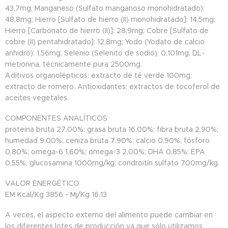
43,7mg; Manganeso (Sulfato manganoso monohidratado):
48,8mg; Hierro [Sulfato de hierro (II) monohidratado]: 14,5mg;
Hierro [Carbonato de hierro (II)]: 28,9mg; Cobre [Sulfato de
cobre (II) pentahidratado]: 12,8mg; Yodo (Yodato de calcio
anhidro): 1,56mg; Selenio (Selenito de sodio): 0,101mg; DL-
metionina, técnicamente pura 2500mg.
Aditivos organolépticos: extracto de té verde 100mg;
extracto de romero. Antioxidantes: extractos de tocoferol de
aceites vegetales.
COMPONENTES ANALÍTICOS
proteína bruta 27,00%; grasa bruta 16,00%; fibra bruta 2,90%;
humedad 9,00%; ceniza bruta 7,90%; calcio 0,90%; fósforo
0,80%; omega-6 1,60%; omega-3 2,00%; DHA 0,85%; EPA
0,55%; glucosamina 1000mg/kg; condroitín sulfato 700mg/kg.
VALOR ENERGÉTICO
EM Kcal/Kg 3856 - Mj/Kg 16,13
A veces, el aspecto externo del alimento puede cambiar en
los diferentes lotes de producción ya que sólo utilizamos