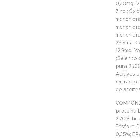
0,30mg; V
Zinc (Óxid
monohidra
monohidrat
monohidrat
28,9mg; C
12,8mg; Yo
(Selenito 
pura 250
Aditivos 
extracto 
de aceite
COMPONE
proteína 
2,70%; hu
Fósforo 
0,35%; EP