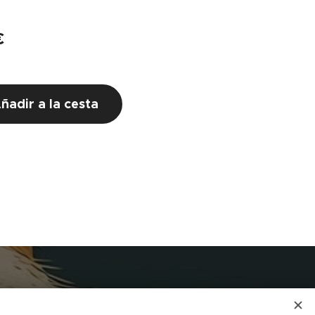
€
ñadir a la cesta