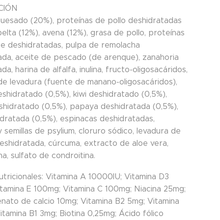
CIÓN
huesado (20%), proteínas de pollo deshidratadas
elta (12%), avena (12%), grasa de pollo, proteínas
e deshidratadas, pulpa de remolacha
ada, aceite de pescado (de arenque), zanahoria
da, harina de alfalfa, inulina, fructo-oligosacáridos,
de levadura (fuente de manano-oligosacáridos),
shidratado (0,5%), kiwi deshidratado (0,5%),
hidratado (0,5%), papaya deshidratada (0,5%),
idratada (0,5%), espinacas deshidratadas,
 semillas de psylium, cloruro sódico, levadura de
eshidratada, cúrcuma, extracto de aloe vera,
a, sulfato de condroitina.
utricionales: Vitamina A 10000IU; Vitamina D3
itamina E 100mg; Vitamina C 100mg; Niacina 25mg;
nato de calcio 10mg; Vitamina B2 5mg; Vitamina
tamina B1 3mg; Biotina 0,25mg; Ácido fólico