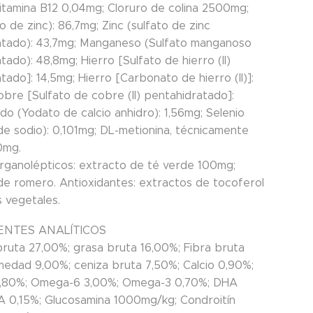
itamina B12 0,04mg; Cloruro de colina 2500mg;
o de zinc): 86,7mg; Zinc (sulfato de zinc
tado): 43,7mg; Manganeso (Sulfato manganoso
ado): 48,8mg; Hierro [Sulfato de hierro (II)
ado]: 14,5mg; Hierro [Carbonato de hierro (II)]:
obre [Sulfato de cobre (II) pentahidratado]:
do (Yodato de calcio anhidro): 1,56mg; Selenio
de sodio): 0,101mg; DL-metionina, técnicamente
0mg.
organolépticos: extracto de té verde 100mg;
de romero. Antioxidantes: extractos de tocoferol
s vegetales.
NTES ANALÍTICOS
bruta 27,00%; grasa bruta 16,00%; Fibra bruta
medad 9,00%; ceniza bruta 7,50%; Calcio 0,90%;
0,80%; Omega-6 3,00%; Omega-3 0,70%; DHA
A 0,15%; Glucosamina 1000mg/kg; Condroitín