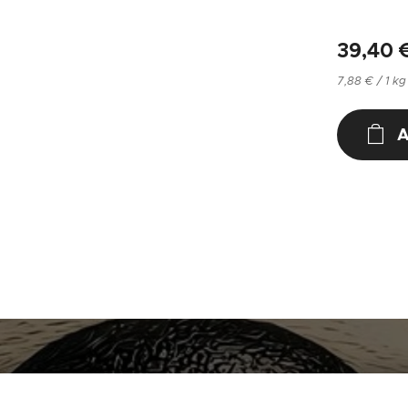
39,40
7,88 € / 1 kg
A
NUCAN mascotas