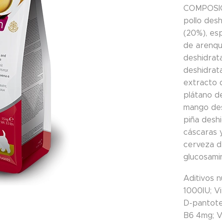
COMPOSI
pollo des
(20%), esp
de arenqu
deshidrat
deshidrata
extracto 
plátano de
mango des
piña desh
cáscaras y
cerveza d
glucosamin
Aditivos n
1000IU; V
D-pantote
B6 4mg; Vi