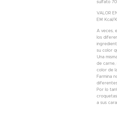
sulfato 7
VALOR E
EM Kcal/K
A veces, 
los difere
ingredien
su color q
Una misma
de carne, 
color de l
Farmina no
diferentes
Por lo tan
croquetas 
a sus cara