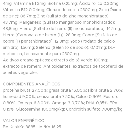
4mg; Vitamina B1 3mg; Biotina 0,25mg; Ácido fólico 0,30mg;
Vitamina B12 0,04mg; Cloruro de colina 2500mg; Zinc (Óxido
de zinc): 86,7mg; Zinc (sulfato de zinc monohidratado):
43,7mg; Manganeso (Sulfato manganoso monohidratado):
48,8mg; Hierro [Sulfato de hierro (II) monohidratado]: 14,5mg;
Hierro [Carbonato de hierro (II)]: 28,9mg; Cobre [Sulfato de
cobre (II) pentahidratado]: 12,8mg; Yodo (Yodato de calcio
anhidro): 1,56mg; Selenio (Selenito de sodio): 0,101mg; DL-
metionina, técnicamente pura 2500mg.
Aditivos organolépticos: extracto de té verde 100mg;
extracto de romero. Antioxidantes: extractos de tocoferol de
aceites vegetales.
COMPONENTES ANALÍTICOS
proteína bruta 27,00%; grasa bruta 16,00%; Fibra bruta 2,70%;
humedad 9,00%; ceniza bruta 7,50%; Calcio 0,90%; Fósforo
0,80%; Omega-6 3,00%; Omega-3 0,70%; DHA 0,35%; EPA
0,15%; Glucosamina 1000mg/kg; Condroitín sulfato 700mg/kg.
VALOR ENERGÉTICO
EM Kcal/Kg 3885 - Mj/Kg 16,25