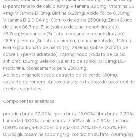
D-pantotenato de calcio 10mg; Vitamina B2 5mg; Vitamina B6
4mg; Vitamina B1 3mg; Biotina 0,25mg; Ácido fólico 0,30mg;
Vitamina B12 0,04mg; Cloruro de colina 2500mg; Zinc (Óxido
de zinc): 86,7mg; Zinc (sulfato de zinc monohidratado):
43,7mg; Manganeso (Sulfato manganoso monohidratado):
48,8mg; Hierro [Sulfato de hierro (II) monohidratado]: 14,5mg;
Hierro [Carbonato de hierro (II)]: 28,9mg; Cobre [Sulfato de
cobre (II) pentahidratado]: 12,8mg; Yodo (Yodato de calcio
anhidro): 1,56mg; Selenio (Selenito de sodio): 0,101mg; DL-
metionina, técnicamente pura 2500mg.
Aditivos organolépticos: extracto de té verde 100mg;
extracto de romero. Antioxidantes: extractos de tocoferol de
aceites vegetales.
Componentes analíticos
proteína bruta 27,00%; grasa bruta 16,00%; fibra bruta 2,70%;
humedad 9,00%; ceniza bruta 7,50%; calcio 0,90%; fósforo
0,80%; omega-6 3,00%; omega-3 0,70%; DHA 0,35%; EPA
0,15%; glucosamina 1000mg/kg; condroitín sulfato 700mg/kg.