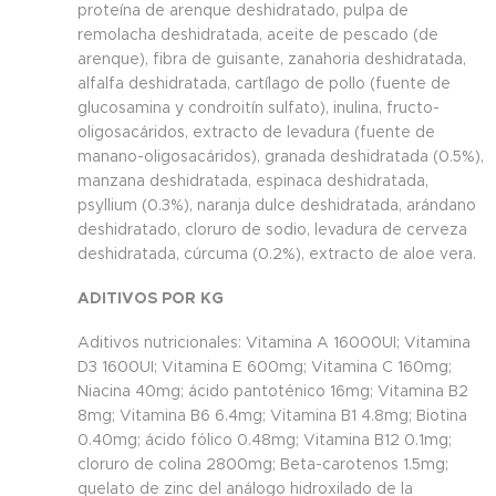
proteína de arenque deshidratado, pulpa de
remolacha deshidratada, aceite de pescado (de
arenque), fibra de guisante, zanahoria deshidratada,
alfalfa deshidratada, cartílago de pollo (fuente de
glucosamina y condroitín sulfato), inulina, fructo-
oligosacáridos, extracto de levadura (fuente de
manano-oligosacáridos), granada deshidratada (0.5%),
manzana deshidratada, espinaca deshidratada,
psyllium (0.3%), naranja dulce deshidratada, arándano
deshidratado, cloruro de sodio, levadura de cerveza
deshidratada, cúrcuma (0.2%), extracto de aloe vera.
ADITIVOS POR KG
Aditivos nutricionales: Vitamina A 16000UI; Vitamina
D3 1600UI; Vitamina E 600mg; Vitamina C 160mg;
Niacina 40mg; ácido pantoténico 16mg; Vitamina B2
8mg; Vitamina B6 6.4mg; Vitamina B1 4.8mg; Biotina
0.40mg; ácido fólico 0.48mg; Vitamina B12 0.1mg;
cloruro de colina 2800mg; Beta-carotenos 1.5mg;
quelato de zinc del análogo hidroxilado de la