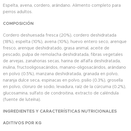
Espelta, avena, cordero, arándano. Alimento completo para
perros adultos.
COMPOSICIÓN
Cordero deshuesada fresca (20%), cordero deshidratada
(18%), espelta (10%), avena (10%), huevo entero seco, arenque
fresco, arenque deshidratado, grasa animal, aceite de
pescado, pulpa de remolacha deshidratada, fibras vegetales
de arvejas, zanahorias secas, harina de alfalfa deshidratada,
inulina, fructooligosacáridos, manano-oligosacáridos, arándano
en polvo (0.5%), manzana deshidratada, granada en polvo,
naranja dulce seca, espinacas en polvo, psilio (0.3%), grosella
en polvo, cloruro de sodio, levadura, raíz de la cúrcuma (0.2%),
glucosamina, sulfato de condroitina, extracto de caléndula
(fuente de luteína).
INGREDIENTES Y CARACTERÍSTICAS NUTRICIONALES
ADITIVOS POR KG