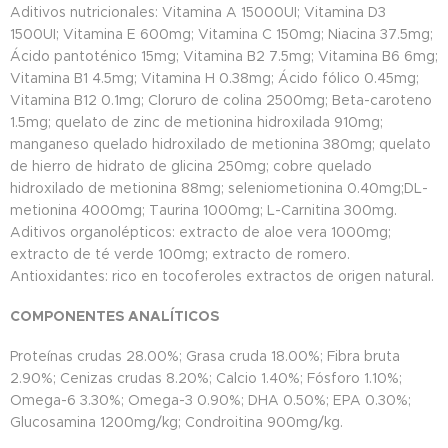
Aditivos nutricionales: Vitamina A 15000UI; Vitamina D3
1500UI; Vitamina E 600mg; Vitamina C 150mg; Niacina 37.5mg;
Ácido pantoténico 15mg; Vitamina B2 7.5mg; Vitamina B6 6mg;
Vitamina B1 4.5mg; Vitamina H 0.38mg; Ácido fólico 0.45mg;
Vitamina B12 0.1mg; Cloruro de colina 2500mg; Beta-caroteno
1.5mg; quelato de zinc de metionina hidroxilada 910mg;
manganeso quelado hidroxilado de metionina 380mg; quelato
de hierro de hidrato de glicina 250mg; cobre quelado
hidroxilado de metionina 88mg; seleniometionina 0.40mg;DL-
metionina 4000mg; Taurina 1000mg; L-Carnitina 300mg.
Aditivos organolépticos: extracto de aloe vera 1000mg;
extracto de té verde 100mg; extracto de romero.
Antioxidantes: rico en tocoferoles extractos de origen natural.
COMPONENTES ANALÍTICOS
Proteínas crudas 28.00%; Grasa cruda 18.00%; Fibra bruta
2.90%; Cenizas crudas 8.20%; Calcio 1.40%; Fósforo 1.10%;
Omega-6 3.30%; Omega-3 0.90%; DHA 0.50%; EPA 0.30%;
Glucosamina 1200mg/kg; Condroitina 900mg/kg.