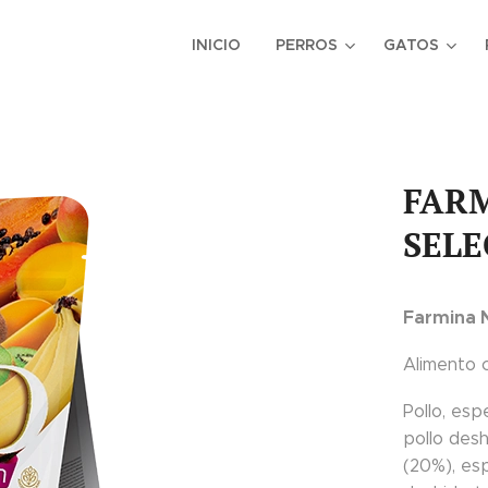
INICIO
PERROS
GATOS
FARM
SELE
Farmina N
Alimento 
Pollo, es
pollo des
(20%), es