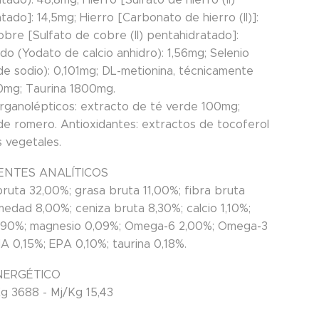
ado]: 14,5mg; Hierro [Carbonato de hierro (II)]:
obre [Sulfato de cobre (II) pentahidratado]:
do (Yodato de calcio anhidro): 1,56mg; Selenio
de sodio): 0,101mg; DL-metionina, técnicamente
mg; Taurina 1800mg.
organolépticos: extracto de té verde 100mg;
de romero. Antioxidantes: extractos de tocoferol
s vegetales.
NTES ANALÍTICOS
bruta 32,00%; grasa bruta 11,00%; fibra bruta
medad 8,00%; ceniza bruta 8,30%; calcio 1,10%;
,90%; magnesio 0,09%; Omega-6 2,00%; Omega-3
A 0,15%; EPA 0,10%; taurina 0,18%.
NERGÉTICO
g 3688 - Mj/Kg 15,43