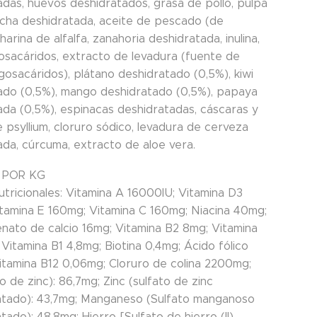
adas, huevos deshidratados, grasa de pollo, pulpa
cha deshidratada, aceite de pescado (de
harina de alfalfa, zanahoria deshidratada, inulina,
gosacáridos, extracto de levadura (fuente de
gosacáridos), plátano deshidratado (0,5%), kiwi
ado (0,5%), mango deshidratado (0,5%), papaya
ada (0,5%), espinacas deshidratadas, cáscaras y
e psyllium, cloruro sódico, levadura de cerveza
ada, cúrcuma, extracto de aloe vera.
 POR KG
utricionales: Vitamina A 16000IU; Vitamina D3
itamina E 160mg; Vitamina C 160mg; Niacina 40mg;
nato de calcio 16mg; Vitamina B2 8mg; Vitamina
Vitamina B1 4,8mg; Biotina 0,4mg; Ácido fólico
itamina B12 0,06mg; Cloruro de colina 2200mg;
o de zinc): 86,7mg; Zinc (sulfato de zinc
tado): 43,7mg; Manganeso (Sulfato manganoso
ado): 48,8mg; Hierro [Sulfato de hierro (II)