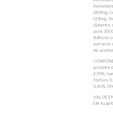
monohidrat
28,9mg; C
12,8mg; Yo
(Selenito 
pura 3000
Aditivos 
extracto 
de aceite
COMPONE
proteína 
2,70%; hu
fósforo 0
0,40%; DH
VALOR E
EM Kcal/K