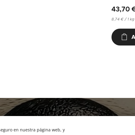
43,70
8,74 € / 1 kg
A
NUCAN mascotas
Tf.666351543
 seguro en nuestra página web, y
Cookies