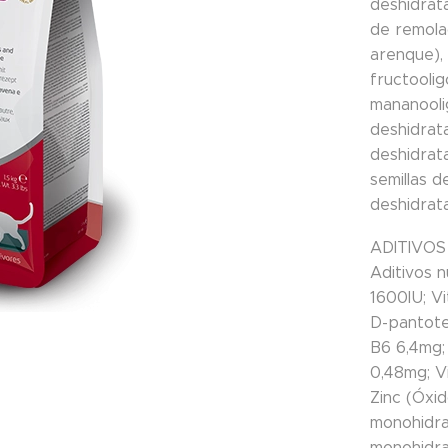
deshidrat
de remola
arenque), 
fructooli
mananooli
deshidrat
deshidrat
semillas d
deshidrat
ADITIVOS
Aditivos n
1600IU; V
D-pantote
B6 6,4mg; 
0,48mg; V
Zinc (Óxid
monohidra
monohidrat