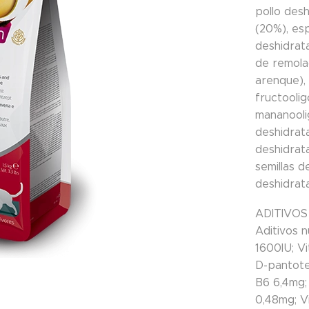
pollo des
(20%), es
deshidrat
de remola
arenque), 
fructooli
mananooli
deshidrat
deshidrat
semillas d
deshidrat
ADITIVOS
Aditivos n
1600IU; V
D-pantote
B6 6,4mg; 
0,48mg; V