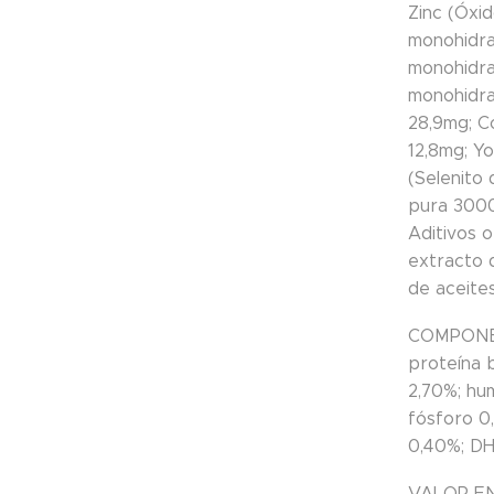
Zinc (Óxid
monohidra
monohidrat
monohidrat
28,9mg; C
12,8mg; Yo
(Selenito 
pura 3000
Aditivos 
extracto 
de aceite
COMPONE
proteína 
2,70%; hu
fósforo 0
0,40%; DH
VALOR E