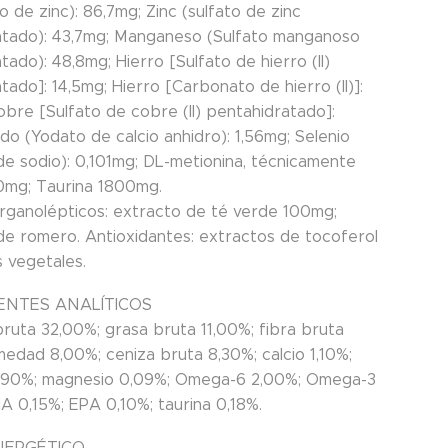
o de zinc): 86,7mg; Zinc (sulfato de zinc
tado): 43,7mg; Manganeso (Sulfato manganoso
ado): 48,8mg; Hierro [Sulfato de hierro (II)
ado]: 14,5mg; Hierro [Carbonato de hierro (II)]:
obre [Sulfato de cobre (II) pentahidratado]:
do (Yodato de calcio anhidro): 1,56mg; Selenio
de sodio): 0,101mg; DL-metionina, técnicamente
mg; Taurina 1800mg.
organolépticos: extracto de té verde 100mg;
de romero. Antioxidantes: extractos de tocoferol
s vegetales.
NTES ANALÍTICOS
bruta 32,00%; grasa bruta 11,00%; fibra bruta
medad 8,00%; ceniza bruta 8,30%; calcio 1,10%;
,90%; magnesio 0,09%; Omega-6 2,00%; Omega-3
A 0,15%; EPA 0,10%; taurina 0,18%.
NERGÉTICO