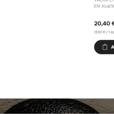
EM Kcal/K
20,40
13,60 € / 1 k
A