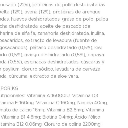
huesado (22%), proteínas de pollo deshidratadas
pelta (12%), avena (12%), proteínas de arenque
adas, huevos deshidratados, grasa de pollo, pulpa
cha deshidratada, aceite de pescado (de
harina de alfalfa, zanahoria deshidratada, inulina,
gosacáridos, extracto de levadura (fuente de
gosacáridos), plátano deshidratado (0,5%), kiwi
ado (0,5%), mango deshidratado (0,5%), papaya
ada (0,5%), espinacas deshidratadas, cáscaras y
e psyllium, cloruro sódico, levadura de cerveza
ada, cúrcuma, extracto de aloe vera.
 POR KG
utricionales: Vitamina A 16000IU; Vitamina D3
itamina E 160mg; Vitamina C 160mg; Niacina 40mg;
nato de calcio 16mg; Vitamina B2 8mg; Vitamina
Vitamina B1 4,8mg; Biotina 0,4mg; Ácido fólico
itamina B12 0,06mg; Cloruro de colina 2200mg;