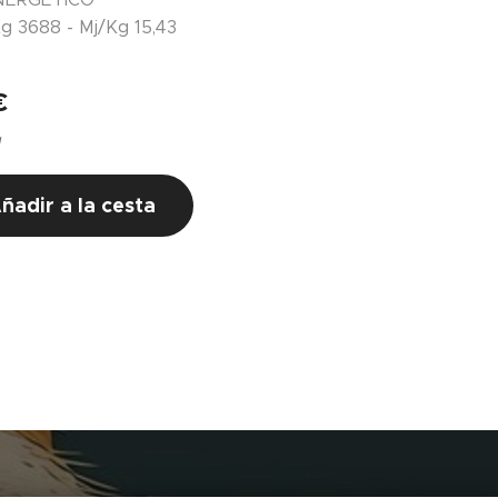
g 3688 - Mj/Kg 15,43
€
g
ñadir a la cesta