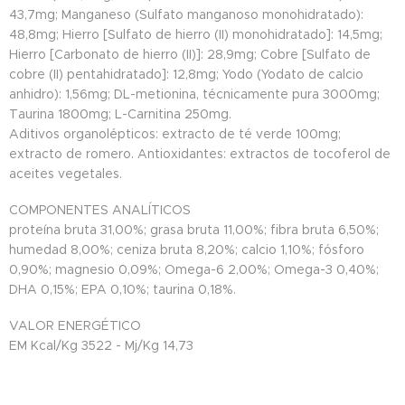
43,7mg; Manganeso (Sulfato manganoso monohidratado):
48,8mg; Hierro [Sulfato de hierro (II) monohidratado]: 14,5mg;
Hierro [Carbonato de hierro (II)]: 28,9mg; Cobre [Sulfato de
cobre (II) pentahidratado]: 12,8mg; Yodo (Yodato de calcio
anhidro): 1,56mg; DL-metionina, técnicamente pura 3000mg;
Taurina 1800mg; L-Carnitina 250mg.
Aditivos organolépticos: extracto de té verde 100mg;
extracto de romero. Antioxidantes: extractos de tocoferol de
aceites vegetales.
COMPONENTES ANALÍTICOS
proteína bruta 31,00%; grasa bruta 11,00%; fibra bruta 6,50%;
humedad 8,00%; ceniza bruta 8,20%; calcio 1,10%; fósforo
0,90%; magnesio 0,09%; Omega-6 2,00%; Omega-3 0,40%;
DHA 0,15%; EPA 0,10%; taurina 0,18%.
VALOR ENERGÉTICO
EM Kcal/Kg 3522 - Mj/Kg 14,73