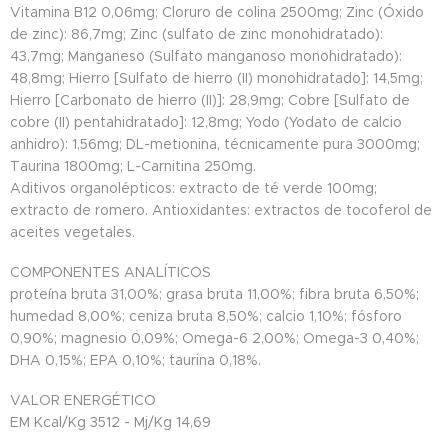
Vitamina B12 0,06mg; Cloruro de colina 2500mg; Zinc (Óxido
de zinc): 86,7mg; Zinc (sulfato de zinc monohidratado):
43,7mg; Manganeso (Sulfato manganoso monohidratado):
48,8mg; Hierro [Sulfato de hierro (II) monohidratado]: 14,5mg;
Hierro [Carbonato de hierro (II)]: 28,9mg; Cobre [Sulfato de
cobre (II) pentahidratado]: 12,8mg; Yodo (Yodato de calcio
anhidro): 1,56mg; DL-metionina, técnicamente pura 3000mg;
Taurina 1800mg; L-Carnitina 250mg.
Aditivos organolépticos: extracto de té verde 100mg;
extracto de romero. Antioxidantes: extractos de tocoferol de
aceites vegetales.
COMPONENTES ANALÍTICOS
proteína bruta 31,00%; grasa bruta 11,00%; fibra bruta 6,50%;
humedad 8,00%; ceniza bruta 8,50%; calcio 1,10%; fósforo
0,90%; magnesio 0,09%; Omega-6 2,00%; Omega-3 0,40%;
DHA 0,15%; EPA 0,10%; taurina 0,18%.
VALOR ENERGÉTICO
EM Kcal/Kg 3512 - Mj/Kg 14,69