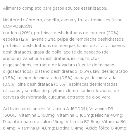
Alimento completo para gatos adultos esterilizados.
Neutered • Cordero, espelta, avena y frutas tropicales feline
COMPOSICIÓN
cordero (20%), proteínas deshidratadas de cordero (20%),
espelta (12%), avena (12%), pulpa de remolacha deshidratada,
proteínas deshidratadas de arenque, harina de alfalfa, huevos
deshidratados, grasa de pollo, aceite de pescado (de
arenque), zanahoria deshidratada, inulina, fructo-
oligosacáridos, extracto de levadura (fuente de manano-
oligosacáridos), plátano deshidratado (0,5%), kiwi deshidratado
(0,5%), mango deshidratado (0,5%), papaya deshidratada
(0,5%), piña deshidratada (0,5%), espinacas deshidratadas,
cáscaras y semillas de psyllium, cloruro sódico, levadura de
cerveza deshidratada, cúrcuma, extracto de aloe vera.
Aditivos nutricionales: Vitamina A 16000IU; Vitamina D3
1600IU; Vitamina E 160mg; Vitamina C 160mg; Niacina 40mg;
D-pantotenato de calcio 16mg; Vitamina B2 8mg; Vitamina B6
6,4mg; Vitamina B1 4,8mg; Biotina 0,4mg; Ácido fólico 0,48mg;