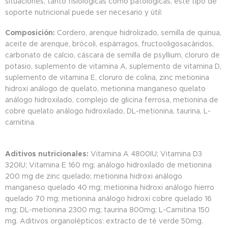
situaciones, tanto fisiológicas como patológicas, este tipo de
soporte nutricional puede ser necesario y útil:
Composición:
Cordero, arenque hidrolizado, semilla de quinua,
aceite de arenque, brócoli, espárragos, fructooligosacáridos,
carbonato de calcio, cáscara de semilla de psyllium, cloruro de
potasio, suplemento de vitamina A, suplemento de vitamina D,
suplemento de vitamina E, cloruro de colina, zinc metionina
hidroxi análogo de quelato, metionina manganeso quelato
análogo hidroxilado, complejo de glicina ferrosa, metionina de
cobre quelato análogo hidroxilado, DL-metionina, taurina, L-
carnitina.
Aditivos nutricionales:
Vitamina A 4800IU; Vitamina D3
320IU; Vitamina E 160 mg; análogo hidroxilado de metionina
200 mg de zinc quelado; metionina hidroxi análogo
manganeso quelado 40 mg; metionina hidroxi análogo hierro
quelado 70 mg; metionina análogo hidroxi cobre quelado 16
mg; DL-metionina 2300 mg; taurina 800mg; L-Carnitina 150
mg. Aditivos organolépticos: extracto de té verde 50mg.