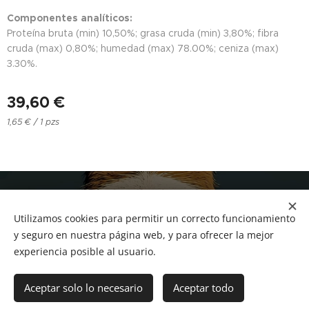
Componentes analíticos:
Proteína bruta (min) 10,50%; grasa cruda (min) 3,80%; fibra
cruda (max) 0,80%; humedad (max) 78.00%; ceniza (max)
3.30%.
39,60
€
1,65 € / 1 pzs
NUCAN mascotas
Utilizamos cookies para permitir un correcto funcionamiento
Tf.666351543
Cookies
y seguro en nuestra página web, y para ofrecer la mejor
experiencia posible al usuario.
Añadir a la cesta
Aceptar solo lo necesario
Aceptar todo