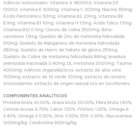
Aditivos nutricionales: Vitamina A 18000UI; Vitamina D3
1200UI; Vitamina E 600mg; Vitamina C 300mg; Niacina 150mg;
Ácido Pantoténico 50mg; Vitamina B2 20mg; Vitamina B6
8.1mg; Vitamina B1 10mg; Vitamina H 1.5mg; Ácido fólico 1.5mg;
Vitamina B12 0.1mg; Cloruro de colina 2500mg; Beta-
carotenos 1.5mg; Quelato de Zinc de metionina hidroxilada
910mg; Quelato de Manganeso de metionina hidroxilada
380mg; Quelato de Hierro de hidrato de glicina 250mg;
Quelato de Cobre de metionina hidroxilada 88mg; levadura
selenizada inactivada 0.40mg; DL‐metionina 5000mg; Taurina
4000mg. Aditivos organolépticos: extracto de aloe vera
1000mg; extracto de té verde 100mg; extracto de romero.
Antioxidantes: extracto de origen natural rico en tocoferoles.
COMPONENTES ANALÍTICOS
Proteína bruta 42.00%; Grasa bruta 20.00%; Fibra bruta 1.80%;
Cenizas brutas 8.70%; Calcio 1.50%; Fósforo 1.30%; Omega‐6
3.40%; Omega‐3 0.90%; DHA 0.50%; EPA 0.30%; Glucosamina
1200mg/kg; Condroitina 900mg/kg.