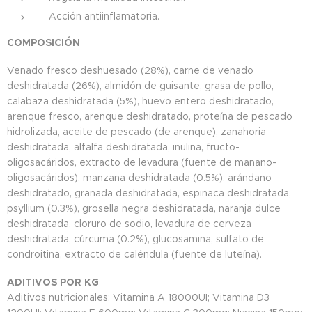
Acción antiinflamatoria.
COMPOSICIÓN
Venado fresco deshuesado (28%), carne de venado
deshidratada (26%), almidón de guisante, grasa de pollo,
calabaza deshidratada (5%), huevo entero deshidratado,
arenque fresco, arenque deshidratado, proteína de pescado
hidrolizada, aceite de pescado (de arenque), zanahoria
deshidratada, alfalfa deshidratada, inulina, fructo-
oligosacáridos, extracto de levadura (fuente de manano-
oligosacáridos), manzana deshidratada (0.5%), arándano
deshidratado, granada deshidratada, espinaca deshidratada,
psyllium (0.3%), grosella negra deshidratada, naranja dulce
deshidratada, cloruro de sodio, levadura de cerveza
deshidratada, cúrcuma (0.2%), glucosamina, sulfato de
condroitina, extracto de caléndula (fuente de luteína).
ADITIVOS POR KG
Aditivos nutricionales: Vitamina A 18000UI; Vitamina D3