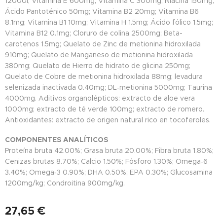
1200UI; Vitamina E 600mg; Vitamina C 300mg; Niacina 150mg;
Ácido Pantoténico 50mg; Vitamina B2 20mg; Vitamina B6
8.1mg; Vitamina B1 10mg; Vitamina H 1.5mg; Ácido fólico 1.5mg;
Vitamina B12 0.1mg; Cloruro de colina 2500mg; Beta-
carotenos 1.5mg; Quelato de Zinc de metionina hidroxilada
910mg; Quelato de Manganeso de metionina hidroxilada
380mg; Quelato de Hierro de hidrato de glicina 250mg;
Quelato de Cobre de metionina hidroxilada 88mg; levadura
selenizada inactivada 0.40mg; DL‐metionina 5000mg; Taurina
4000mg. Aditivos organolépticos: extracto de aloe vera
1000mg; extracto de té verde 100mg; extracto de romero.
Antioxidantes: extracto de origen natural rico en tocoferoles.
COMPONENTES ANALÍTICOS
Proteína bruta 42.00%; Grasa bruta 20.00%; Fibra bruta 1.80%;
Cenizas brutas 8.70%; Calcio 1.50%; Fósforo 1.30%; Omega‐6
3.40%; Omega‐3 0.90%; DHA 0.50%; EPA 0.30%; Glucosamina
1200mg/kg; Condroitina 900mg/kg.
27,65
€