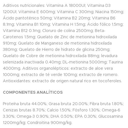
Aditivos nutricionales: Vitamina A 18000UI; Vitamina D3
1200UI; Vitamina E 600mg; Vitamina C 300mg; Niacina 150mg;
Ácido pantoténico 50mg; Vitamina B2 20mg; Vitamina B6
8.1mg; Vitamina B1 10mg; Vitamina H 1.5mg; Ácido fólico 1.5mg;
Vitamina B12 0.1mg; Cloruro de colina 2500mg; Beta‐
Carotenos 1.5mg; Quelato de Zinc de metionina hidroxilada
910mg; Quelato de Manganeso de metionina hidroxilada
380mg; Quelato de Hierro de hidrato de glicina 250mg;
Quelato de Cobre de metionina hidroxilada 88mg; levadura
selenizada inactivada 0.40mg; DL‐metionina 5000mg; Taurina
4000mg. Aditivos organolépticos: extracto de aloe vera
1000mg; extracto de té verde 100mg; extracto de romero.
Antioxidantes: extracto de origen natural rico en tocoferoles.
COMPONENTES ANALÍTICOS
Proteína bruta 44.00%; Grasa bruta 20.00%; Fibra bruta 1.80%;
Cenizas brutas 8.70%; Calcio 1.50%; Fósforo 1.30%; Omega‐6
3.30%; Omega‐3 0.90%; DHA 0.50%; EPA 0.30%; Glucosamina
1200mg/kg; Condroitina 900mg/kg.