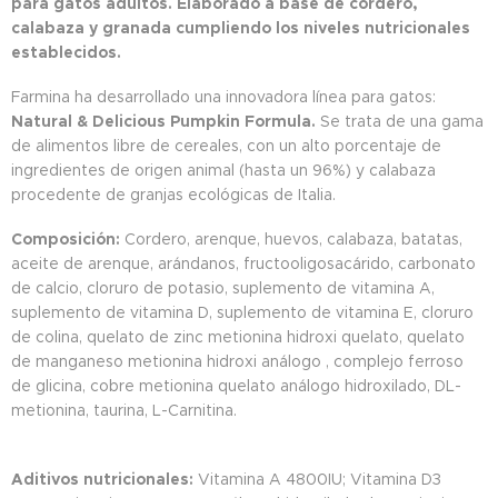
para gatos adultos. Elaborado a base de cordero,
calabaza y granada cumpliendo los niveles nutricionales
establecidos.
Farmina ha desarrollado una innovadora línea para gatos:
Natural & Delicious Pumpkin Formula.
Se trata de una gama
de alimentos libre de cereales, con un alto porcentaje de
ingredientes de origen animal (hasta un 96%) y calabaza
procedente de granjas ecológicas de Italia.
Composición:
Cordero, arenque, huevos, calabaza, batatas,
aceite de arenque, arándanos, fructooligosacárido, carbonato
de calcio, cloruro de potasio, suplemento de vitamina A,
suplemento de vitamina D, suplemento de vitamina E, cloruro
de colina, quelato de zinc metionina hidroxi quelato, quelato
de manganeso metionina hidroxi análogo , complejo ferroso
de glicina, cobre metionina quelato análogo hidroxilado, DL-
metionina, taurina, L-Carnitina.
Aditivos nutricionales:
Vitamina A 4800IU; Vitamina D3