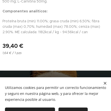
500 mg; L-Carnitina 50mg.
Componentes analíticos:
Proteína bruta (min) 11.00%; grasa cruda (min) 6,50%; fibra
cruda (max) 0,70%; humedad (max) 78.00%; ceniza (max)
2.90%. ME calculada: 1182kcal / kg - 94.56kcal / can
39,40
€
1,64 € / 1 pzs
NUCAN mascotas
Utilizamos cookies para permitir un correcto funcionamiento
Tf.666351543
Cookies
y seguro en nuestra página web, y para ofrecer la mejor
experiencia posible al usuario.