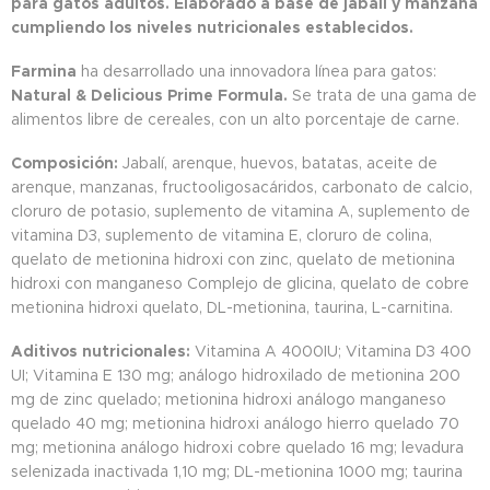
para gatos adultos. Elaborado a base de jabalí y manzana
cumpliendo los niveles nutricionales establecidos.
Farmina
ha desarrollado una innovadora línea para gatos:
Natural & Delicious Prime Formula.
Se trata de una gama de
alimentos libre de cereales, con un alto porcentaje de carne.
Composición:
Jabalí, arenque, huevos, batatas, aceite de
arenque, manzanas, fructooligosacáridos, carbonato de calcio,
cloruro de potasio, suplemento de vitamina A, suplemento de
vitamina D3, suplemento de vitamina E, cloruro de colina,
quelato de metionina hidroxi con zinc, quelato de metionina
hidroxi con manganeso Complejo de glicina, quelato de cobre
metionina hidroxi quelato, DL-metionina, taurina, L-carnitina.
Aditivos nutricionales:
Vitamina A 4000IU; Vitamina D3 400
UI; Vitamina E 130 mg; análogo hidroxilado de metionina 200
mg de zinc quelado; metionina hidroxi análogo manganeso
quelado 40 mg; metionina hidroxi análogo hierro quelado 70
mg; metionina análogo hidroxi cobre quelado 16 mg; levadura
selenizada inactivada 1,10 mg; DL-metionina 1000 mg; taurina