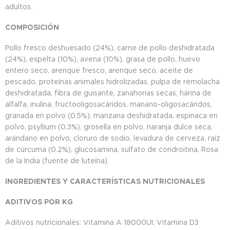
adultos.
COMPOSICIÓN
Pollo fresco deshuesado (24%), carne de pollo deshidratada
(24%), espelta (10%), avena (10%), grasa de pollo, huevo
entero seco, arenque fresco, arenque seco, aceite de
pescado, proteínas animales hidrolizadas, pulpa de remolacha
deshidratada, fibra de guisante, zanahorias secas, harina de
alfalfa, inulina, fructooligosacáridos, manano-oligosacáridos,
granada en polvo (0.5%), manzana deshidratada, espinaca en
polvo, psyllium (0.3%), grosella en polvo, naranja dulce seca,
arándano en polvo, cloruro de sodio, levadura de cerveza, raíz
de cúrcuma (0.2%), glucosamina, sulfato de condroitina, Rosa
de la India (fuente de luteína).
INGREDIENTES Y CARACTERÍSTICAS NUTRICIONALES
ADITIVOS POR KG
Aditivos nutricionales: Vitamina A 18000UI; Vitamina D3