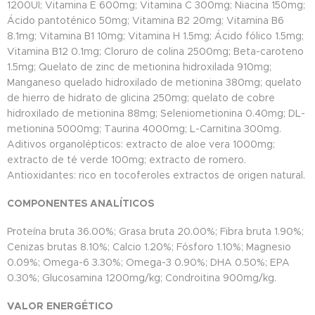
1200UI; Vitamina E 600mg; Vitamina C 300mg; Niacina 150mg;
Ácido pantoténico 50mg; Vitamina B2 20mg; Vitamina B6
8.1mg; Vitamina B1 10mg; Vitamina H 1.5mg; Ácido fólico 1.5mg;
Vitamina B12 0.1mg; Cloruro de colina 2500mg; Beta-caroteno
1.5mg; Quelato de zinc de metionina hidroxilada 910mg;
Manganeso quelado hidroxilado de metionina 380mg; quelato
de hierro de hidrato de glicina 250mg; quelato de cobre
hidroxilado de metionina 88mg; Seleniometionina 0.40mg; DL-
metionina 5000mg; Taurina 4000mg; L-Carnitina 300mg.
Aditivos organolépticos: extracto de aloe vera 1000mg;
extracto de té verde 100mg; extracto de romero.
Antioxidantes: rico en tocoferoles extractos de origen natural.
COMPONENTES ANALÍTICOS
Proteína bruta 36.00%; Grasa bruta 20.00%; Fibra bruta 1.90%;
Cenizas brutas 8.10%; Calcio 1.20%; Fósforo 1.10%; Magnesio
0.09%; Omega-6 3.30%; Omega-3 0.90%; DHA 0.50%; EPA
0.30%; Glucosamina 1200mg/kg; Condroitina 900mg/kg.
VALOR ENERGÉTICO