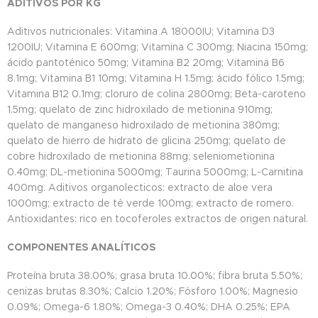
ADITIVOS POR KG
Aditivos nutricionales: Vitamina A 18000IU; Vitamina D3
1200IU; Vitamina E 600mg; Vitamina C 300mg; Niacina 150mg;
ácido pantoténico 50mg; Vitamina B2 20mg; Vitamina B6
8.1mg; Vitamina B1 10mg; Vitamina H 1.5mg; ácido fólico 1.5mg;
Vitamina B12 0.1mg; cloruro de colina 2800mg; Beta-caroteno
1.5mg; quelato de zinc hidroxilado de metionina 910mg;
quelato de manganeso hidroxilado de metionina 380mg;
quelato de hierro de hidrato de glicina 250mg; quelato de
cobre hidroxilado de metionina 88mg; seleniometionina
0.40mg; DL-metionina 5000mg; Taurina 5000mg; L-Carnitina
400mg. Aditivos organolecticos: extracto de aloe vera
1000mg; extracto de té verde 100mg; extracto de romero.
Antioxidantes: rico en tocoferoles extractos de origen natural.
COMPONENTES ANALÍTICOS
Proteína bruta 38.00%; grasa bruta 10.00%; fibra bruta 5.50%;
cenizas brutas 8.30%; Calcio 1.20%; Fósforo 1.00%; Magnesio
0.09%; Omega-6 1.80%; Omega-3 0.40%; DHA 0.25%; EPA