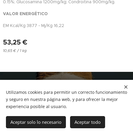
0.15%; Glucosamina 1200mg/kg; Condroitina 900mg/kg.
VALOR ENERGÉTICO
EM Kcal/Kg 3877 - Mj/Kg 16,22
53,25
€
10,65 € / 1 kg
NUCAN mascotas
Utilizamos cookies para permitir un correcto funcionamiento
Tf.666351543
Cookies
y seguro en nuestra página web, y para ofrecer la mejor
experiencia posible al usuario.
Añadir a la cesta
Aceptar solo lo necesario
Aceptar todo