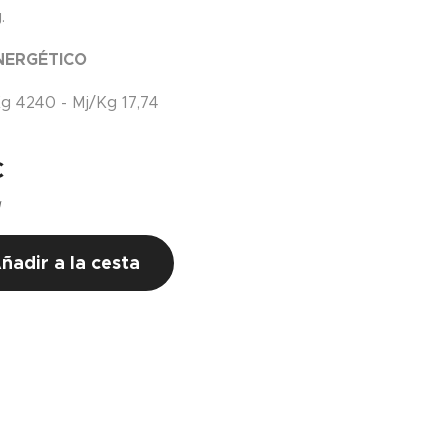
.
NERGÉTICO
g 4240 - Mj/Kg 17,74
€
g
ñadir a la cesta