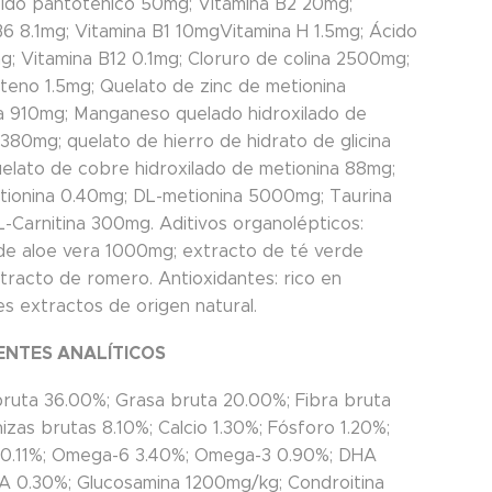
ido pantoténico 50mg; Vitamina B2 20mg;
B6 8.1mg; Vitamina B1 10mgVitamina H 1.5mg; Ácido
mg; Vitamina B12 0.1mg; Cloruro de colina 2500mg;
teno 1.5mg; Quelato de zinc de metionina
da 910mg; Manganeso quelado hidroxilado de
380mg; quelato de hierro de hidrato de glicina
elato de cobre hidroxilado de metionina 88mg;
tionina 0.40mg; DL-metionina 5000mg; Taurina
-Carnitina 300mg. Aditivos organolépticos:
de aloe vera 1000mg; extracto de té verde
tracto de romero. Antioxidantes: rico en
es extractos de origen natural.
NTES ANALÍTICOS
bruta 36.00%; Grasa bruta 20.00%; Fibra bruta
izas brutas 8.10%; Calcio 1.30%; Fósforo 1.20%;
0.11%; Omega-6 3.40%; Omega-3 0.90%; DHA
A 0.30%; Glucosamina 1200mg/kg; Condroitina