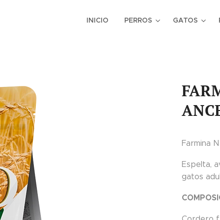
INICIO
PERROS
GATOS
FARM
ANC
Farmina N
Espelta, 
gatos adul
COMPOSI
Cordero f