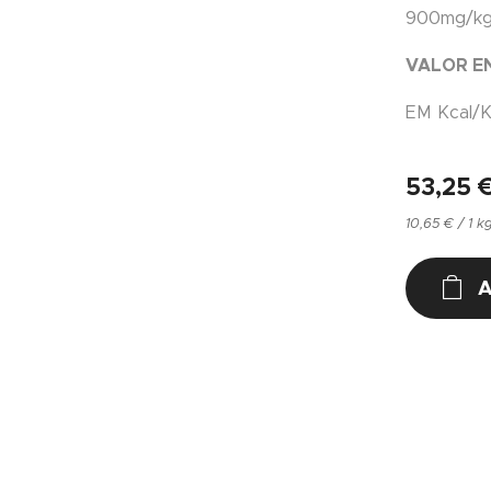
900mg/kg
VALOR E
EM Kcal/K
53,25
10,65 € / 1 k
A