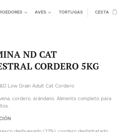
ROEDORES
AVES
TORTUGAS
CESTA
INA ND CAT
ESTRAL CORDERO 5KG
&D Low Grain Adult Cat Cordero
avena, cordero, arándano. Alimento completo para
tos.
CIÓN
resco deshuesado (22%), cordero deshidratado