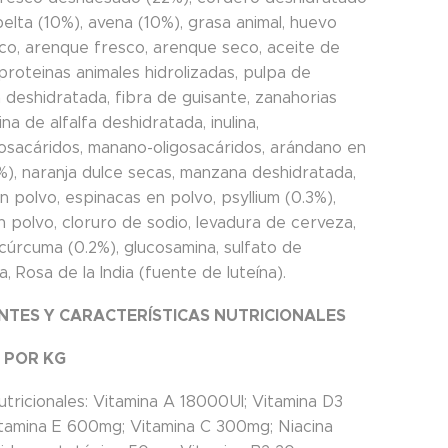
elta (10%), avena (10%), grasa animal, huevo
co, arenque fresco, arenque seco, aceite de
proteinas animales hidrolizadas, pulpa de
 deshidratada, fibra de guisante, zanahorias
ina de alfalfa deshidratada, inulina,
gosacáridos, manano-oligosacáridos, arándano en
%), naranja dulce secas, manzana deshidratada,
 polvo, espinacas en polvo, psyllium (0.3%),
n polvo, cloruro de sodio, levadura de cerveza,
cúrcuma (0.2%), glucosamina, sulfato de
a, Rosa de la India (fuente de luteína).
NTES Y CARACTERÍSTICAS NUTRICIONALES
 POR KG
utricionales: Vitamina A 18000UI; Vitamina D3
itamina E 600mg; Vitamina C 300mg; Niacina