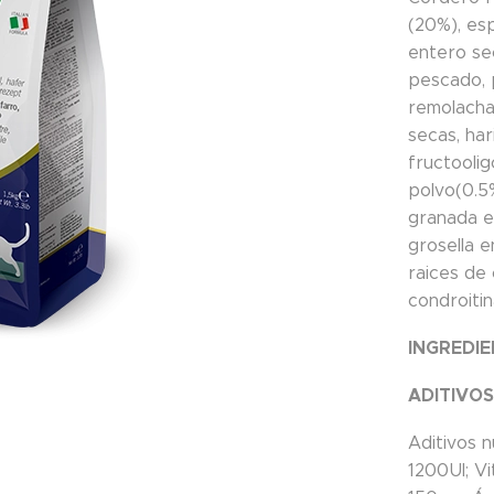
(20%), esp
entero se
pescado, 
remolacha
secas, har
fructooli
polvo(0.5
granada en
grosella e
raices de 
condroitin
INGREDIE
ADITIVOS
Aditivos n
1200UI; V