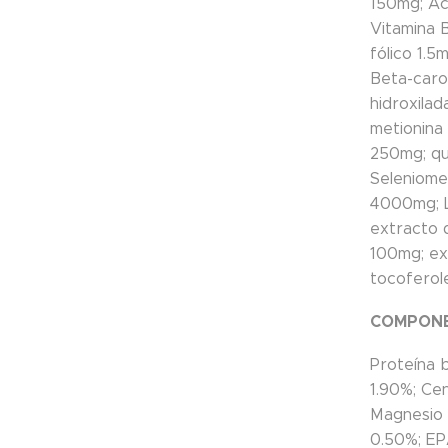
150mg; Ác
Vitamina 
fólico 1.5
Beta-caro
hidroxila
metionina 
250mg; qu
Seleniome
4000mg; L
extracto 
100mg; ex
tocoferol
COMPONE
Proteína 
1.90%; Cen
Magnesio 
0.50%; EP