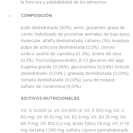
la frescura y palatabilidad de los alimentos.
COMPOSICIÓN
pollo deshidratado (30%), arroz, guisantes, grasa de
cerdo, hidrolizado de proteínas animales de bajo peso
molecular, alfalfa deshidratada, cáñamo (1%), levadura,
pulpa de achicoria deshidratada (0,5%), cloruro
sódico, aceite de camelina (0 ,3%), aceite de oliva
(0,3%), fructooligosacáridos, β-1,3 glucanos del alga
Euglena gracilis (0,06%), glucosamina (0,04%), brócoli
deshidratado (0,03% ), granada deshidratada (0,03%),
tomate deshidratado (0,03%), yuca de mojave,
sulfato de condroitina (0,01%)
ADITIVOS NUTRICIONALES
Vit. A 12.050 UI, Vit. D3 600 UI, Vit. E 550 mg, Vit. C
60 mg, Vit. B1 10 mg, Vit. B2 6 mg, Vit. B3 25 mg, Vit.
B6 11 mg, Vit. B12 0,2 ​​mg, ácido fólico 1,8 mg, Vit. H 1,8
mg, betaína 1.290 mg, sulfato cúprico pentahidratado