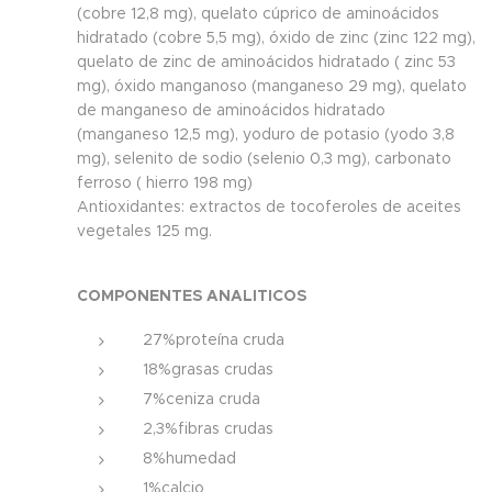
(cobre 12,8 mg), quelato cúprico de aminoácidos
hidratado (cobre 5,5 mg), óxido de zinc (zinc 122 mg),
quelato de zinc de aminoácidos hidratado ( zinc 53
mg), óxido manganoso (manganeso 29 mg), quelato
de manganeso de aminoácidos hidratado
(manganeso 12,5 mg), yoduro de potasio (yodo 3,8
mg), selenito de sodio (selenio 0,3 mg), carbonato
ferroso ( hierro 198 mg)
Antioxidantes: extractos de tocoferoles de aceites
vegetales 125 mg.
COMPONENTES ANALITICOS
27%proteína cruda
18%grasas crudas
7%ceniza cruda
2,3%fibras crudas
8%humedad
1%calcio