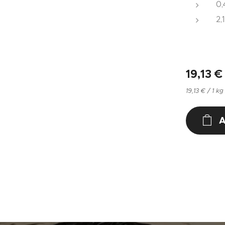
0,
2,
19,13
€
19,13 € / 1 kg
A