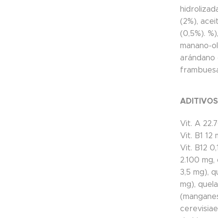
hidroliza
(2%), acei
(0,5%). %)
manano-ol
arándano 
frambuesa
ADITIVO
Vit. A 22.
Vit. B1 12
Vit. B12 0
2.100 mg,
3,5 mg), q
mg), quel
(manganes
cerevisiae