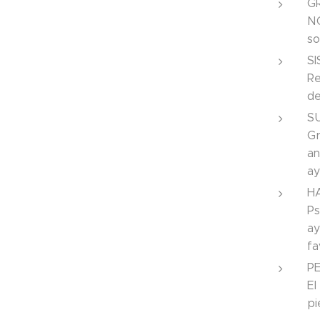
G
NO
so
S
Re
de
S
Gr
an
ay
H
Ps
ay
fa
P
El
pi