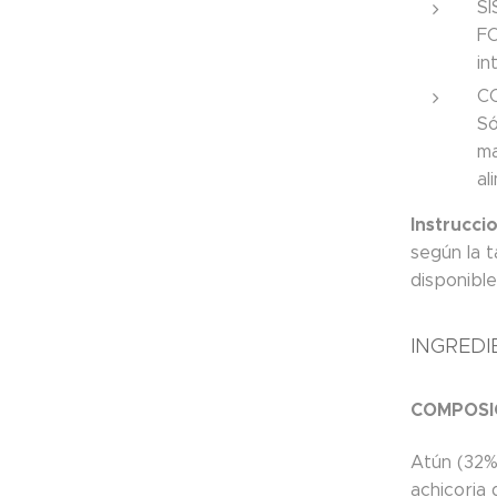
S
FO
in
C
Só
ma
al
Instrucci
según la 
disponible
INGREDI
COMPOSI
Atún (32%)
achicoria 