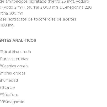
 de aminoácidos hidratado (hierro 25 mg), yoduro
o (yodo 2 mg), taurina 2.000 mg, DL-metionina 220
nitina 300 mg
ntes: extractos de tocoferoles de aceites
 160 mg.
NTES ANALITICOS
%proteína cruda
%grasas crudas
6%ceniza cruda
fibras crudas
%humedad
8%calcio
7%fósforo
,09%magnesio