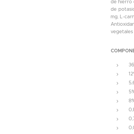
de hierro
de potasi
mg, L-car
Antioxida
vegetales
COMPONE
36
12
5,
5%
8
0,
0,
0