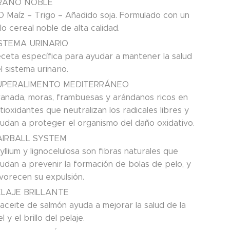
RANO NOBLE
 Maíz – Trigo – Añadido soja. Formulado con un
lo cereal noble de alta calidad.
ISTEMA URINARIO
ceta específica para ayudar a mantener la salud
l sistema urinario.
UPERALIMENTO MEDITERRÁNEO
anada, moras, frambuesas y arándanos ricos en
tioxidantes que neutralizan los radicales libres y
udan a proteger el organismo del daño oxidativo.
AIRBALL SYSTEM
yllium y lignocelulosa son fibras naturales que
udan a prevenir la formación de bolas de pelo, y
vorecen su expulsión.
ELAJE BRILLANTE
 aceite de salmón ayuda a mejorar la salud de la
el y el brillo del pelaje.