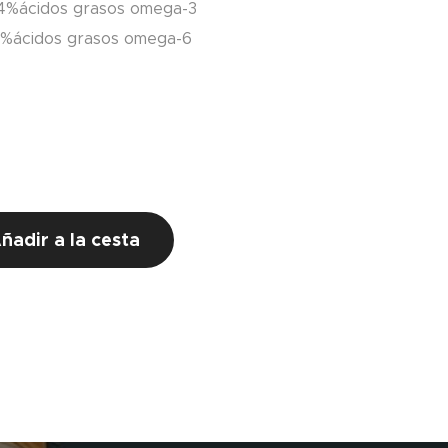
4%ácidos grasos omega-3
1%ácidos grasos omega-6
ñadir a la cesta