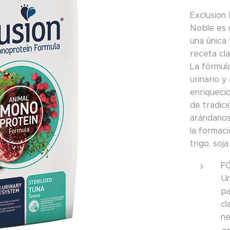
Exclusion
Noble es 
una única
receta cla
La fórmul
urinario y
enriqueci
de tradic
arándanos
la formac
trigo, soja
F
Un
pa
cl
ne