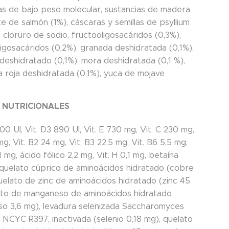
das de bajo peso molecular, sustancias de madera
te de salmón (1%), cáscaras y semillas de psyllium
, cloruro de sodio, fructooligosacáridos (0,3%),
igosacáridos (0,2%), granada deshidratada (0,1%),
deshidratado (0,1%), mora deshidratada (0,1 %),
 roja deshidratada (0,1%), yuca de mojave
S NUTRICIONALES
700 UI, Vit. D3 890 UI, Vit. E 730 mg, Vit. C 230 mg,
 mg, Vit. B2 24 mg, Vit. B3 22,5 mg, Vit. B6 5,5 mg,
,1 mg, ácido fólico 2,2 mg, Vit. H 0,1 mg, betaína
 quelato cúprico de aminoácidos hidratado (cobre
uelato de zinc de aminoácidos hidratado (zinc 45
ato de manganeso de aminoácidos hidratado
o 3,6 mg), levadura selenizada Saccharomyces
 NCYC R397, inactivada (selenio 0,18 mg), quelato