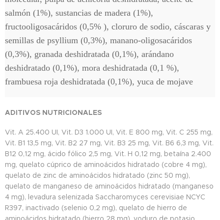
salmón (1%), sustancias de madera (1%),
fructooligosacáridos (0,5% ), cloruro de sodio, cáscaras y
semillas de psyllium (0,3%), manano-oligosacáridos
(0,3%), granada deshidratada (0,1%), arándano
deshidratado (0,1%), mora deshidratada (0,1 %),
frambuesa roja deshidratada (0,1%), yuca de mojave
ADITIVOS NUTRICIONALES
Vit. A 25.400 UI, Vit. D3 1.000 UI, Vit. E 800 mg, Vit. C 255 mg,
Vit. B1 13,5 mg, Vit. B2 27 mg, Vit. B3 25 mg, Vit. B6 6,3 mg, Vit.
B12 0,12 mg, ácido fólico 2,5 mg, Vit. H 0,12 mg, betaína 2.400
mg, quelato cúprico de aminoácidos hidratado (cobre 4 mg),
quelato de zinc de aminoácidos hidratado (zinc 50 mg),
quelato de manganeso de aminoácidos hidratado (manganeso
4 mg), levadura selenizada Saccharomyces cerevisiae NCYC
R397, inactivado (selenio 0,2 mg), quelato de hierro de
aminoácidos hidratado (hierro 28 mg), yoduro de potasio