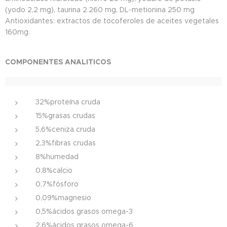
(yodo 2,2 mg), taurina 2.260 mg, DL-metionina 250 mg
Antioxidantes: extractos de tocoferoles de aceites vegetales
160mg.
COMPONENTES ANALITICOS
32%proteína cruda
15%grasas crudas
5,6%ceniza cruda
2,3%fibras crudas
8%humedad
0,8%calcio
0,7%fósforo
0,09%magnesio
0,5%ácidos grasos omega-3
2,6%ácidos grasos omega-6