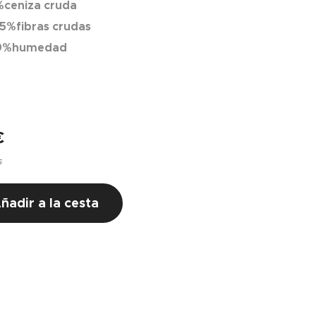
%ceniza cruda
5%fibras crudas
9%humedad
€
s
ñadir a la cesta