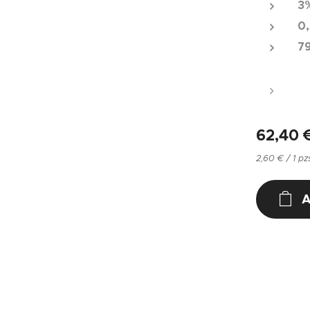
3
0,
7
62,40
2,60 € / 1 pz
A