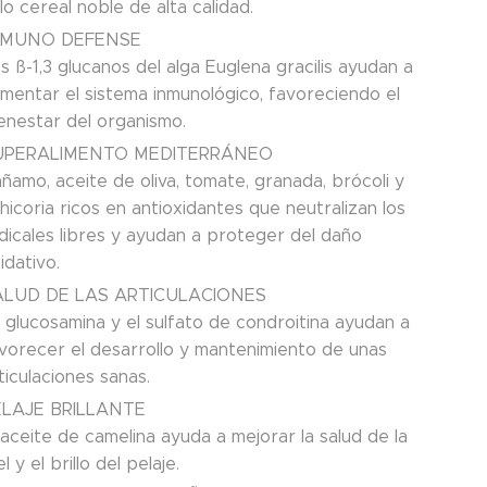
lo cereal noble de alta calidad.
MMUNO DEFENSE
s ß-1,3 glucanos del alga Euglena gracilis ayudan a
mentar el sistema inmunológico, favoreciendo el
enestar del organismo.
UPERALIMENTO MEDITERRÁNEO
ñamo, aceite de oliva, tomate, granada, brócoli y
hicoria ricos en antioxidantes que neutralizan los
dicales libres y ayudan a proteger del daño
idativo.
ALUD DE LAS ARTICULACIONES
 glucosamina y el sulfato de condroitina ayudan a
vorecer el desarrollo y mantenimiento de unas
ticulaciones sanas.
ELAJE BRILLANTE
 aceite de camelina ayuda a mejorar la salud de la
el y el brillo del pelaje.