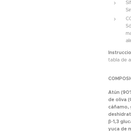
S
Si
C
Só
ma
al
Instrucci
tabla de a
COMPOSI
Atún (90%
de oliva 
cáñamo, 
deshidrat
β-1,3 glu
yuca de m