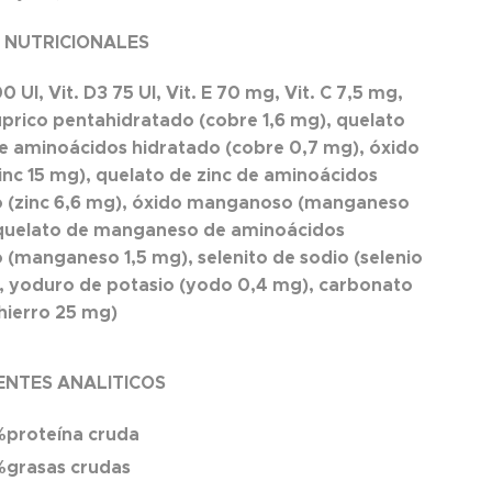
S NUTRICIONALES
00 UI, Vit. D3 75 UI, Vit. E 70 mg, Vit. C 7,5 mg,
úprico pentahidratado (cobre 1,6 mg), quelato
e aminoácidos hidratado (cobre 0,7 mg), óxido
zinc 15 mg), quelato de zinc de aminoácidos
o (zinc 6,6 mg), óxido manganoso (manganeso
 quelato de manganeso de aminoácidos
 (manganeso 1,5 mg), selenito de sodio (selenio
, yoduro de potasio (yodo 0,4 mg), carbonato
 hierro 25 mg)
NTES ANALITICOS
%proteína cruda
%grasas crudas