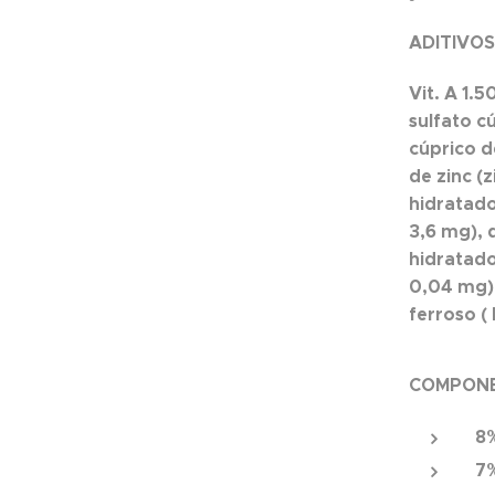
ADITIVO
Vit. A 1.5
sulfato c
cúprico d
de zinc (
hidratad
3,6 mg),
hidratado
0,04 mg)
ferroso (
COMPONE
8
7