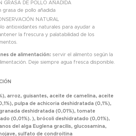
IN GRASA DE POLLO AÑADIDA
n grasa de pollo añadida
ONSERVACIÓN NATURAL
lo antioxidantes naturales para ayudar a
ntener la frescura y palatabilidad de los
imentos.
ones de alimentación:
servir el alimento según la
limentación. Deje siempre agua fresca disponible.
CIÓN
), arroz, guisantes, aceite de camelina, aceite
(0,1%), pulpa de achicoria deshidratada (0,1%),
granada deshidratada (0,01%), tomate
ado (0,01%). ), brócoli deshidratado (0,01%),
canos del alga Euglena gracilis, glucosamina,
ojave, sulfato de condroitina