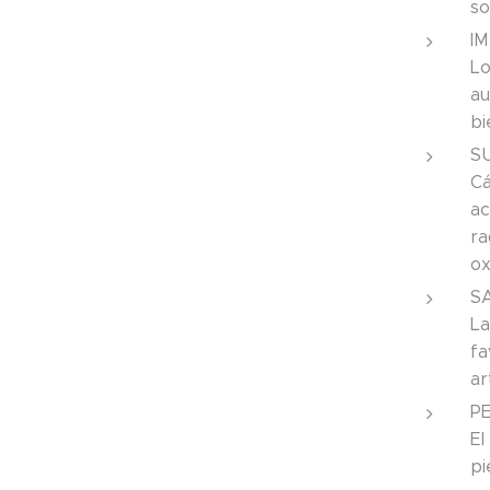
so
I
Lo
au
bi
S
Cá
ac
ra
ox
S
La
fa
ar
P
El
pi