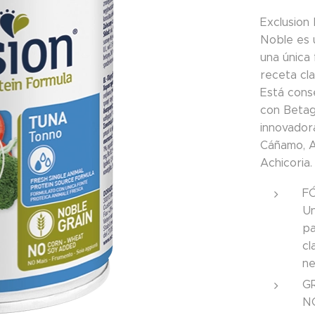
Exclusion
Noble es 
una única
receta cla
Está cons
con Betag
innovador
Cáñamo, A
Achicoria.
F
Un
pa
cl
ne
G
NO