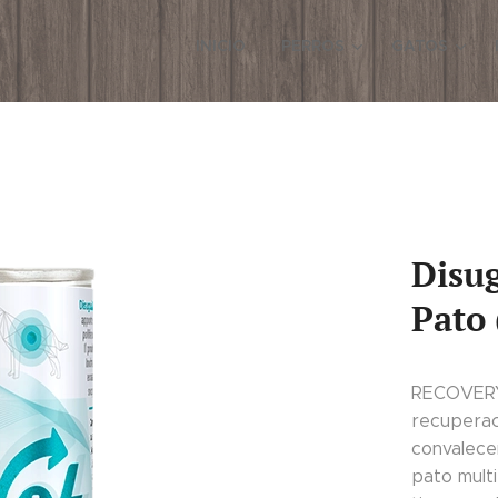
INICIO
PERROS
GATOS
Disu
Pato
RECOVERY 
recuperaci
convalecen
pato mult