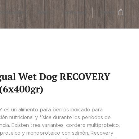
ROEDORES
AVES
TORTUGAS
CESTA
gual Wet Dog RECOVERY
 (6x400gr)
es un alimento para perros indicado para
ón nutricional y física durante los períodos de
cia. Existen tres variantes: cordero multiproteico,
iproteico y monoproteico con salmón. Recovery