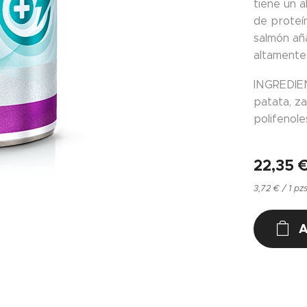
tiene un 
de proteí
salmón añ
altamente 
INGREDIEN
patata, za
polifenoles
22,35
3,72 € / 1 pz
A