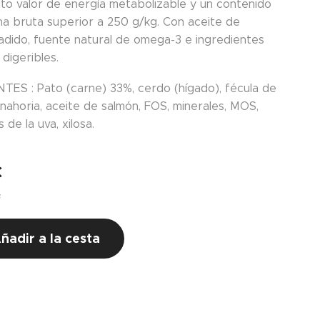
alto valor de energía metabolizable y un contenido
na bruta superior a 250 g/kg. Con aceite de
adido, fuente natural de omega-3 e ingredientes
digeribles.
TES : Pato (carne) 33%, cerdo (hígado), fécula de
nahoria, aceite de salmón, FOS, minerales, MOS,
 de la uva, xilosa.
€
s
ñadir a la cesta