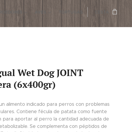
ROEDORES
AVES
TORTUGAS
CESTA
gual Wet Dog JOINT
era (6x400gr)
un alimento indicado para perros con problemas
culares. Contiene fécula de patata como fuente
n para aportar al perro la cantidad adecuada de
etabolizable. Se complementa con péptidos de