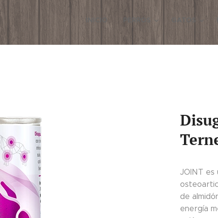
INICIO
PERROS
GATOS
Disu
Tern
JOINT es 
osteoarti
de almidó
energía m