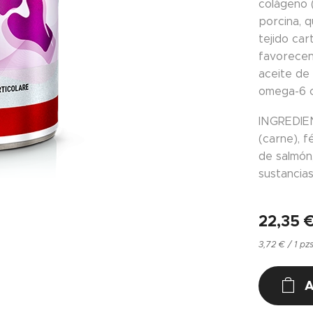
colágeno 
porcina, 
tejido car
favorecen 
aceite de
omega-6 c
INGREDIEN
(carne), f
de salmón
sustancias
22,35
3,72 € / 1 pz
A