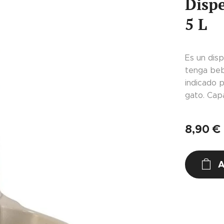
Dispe
5 L
Es un dis
tenga beb
indicado 
gato. Capa
8,90
€
A