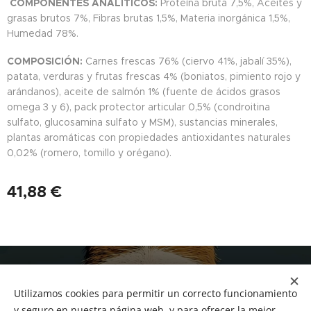
COMPONENTES ANALÍTICOS:
Proteína bruta 7,5%, Aceites y
grasas brutos 7%, Fibras brutas 1,5%, Materia inorgánica 1,5%,
Humedad 78%.
COMPOSICIÓN:
Carnes frescas 76% (ciervo 41%, jabalí 35%),
patata, verduras y frutas frescas 4% (boniatos, pimiento rojo y
arándanos), aceite de salmón 1% (fuente de ácidos grasos
omega 3 y 6), pack protector articular 0,5% (condroitina
sulfato, glucosamina sulfato y MSM), sustancias minerales,
plantas aromáticas con propiedades antioxidantes naturales
0,02% (romero, tomillo y orégano).
41,88
€
NUCAN mascotas
Utilizamos cookies para permitir un correcto funcionamiento
Tf.666351543
Cookies
y seguro en nuestra página web, y para ofrecer la mejor