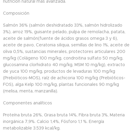
nutrición natural más avanzada.
Composición
Salmón 36% (salmón deshidratado 33%, salmón hidrolizado
3%), arroz 19%, guisante pelado, pulpa de remolacha, patata,
aceite de salmón(fuente de ácidos grasos omega 3 y 6),
aceite de pavo, Ceratonia siliqua, semillas de lino 1%, aceite de
oliva 0,5%, sustancias minerales, protectores articulares 200
mg/kg (Colágeno 100 mg/kg, condroitina sulfato 50 mg/kg,
glucosamina clorhidrato 40 mg/kg, MSM 10 mg/kg), extracto
de yuca 100 mg/kg, productos de levaduras 100 mg/kg
(Prebióticos-MOS), raíz de achicoria 100 mg/kg (Prebióticos-
FOS), alga Kelp 100 mg/kg, plantas funcionales 90 mg/kg
(melisa, menta, manzanilla).
Componentes analíticos
Proteína bruta 26%, Grasa bruta 14%, Fibra bruta 3%, Materia
inorgánica 7,9%. Calcio 1,4%, Fósforo 1,1 %. Energía
metabolizable 3.539 kcal/kg.