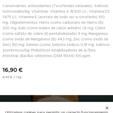
Conservantes, antioxidantes (Tocoferoles naturales). Aditivos
nutricionales/kg: Vitaminas: Vitamina A 18.500 U.I., Vitamina D3
1.875 U.I., Vitamina E (acetato de todo rac-α-tocoferilo) 100
mg. Oligoelementos: Hierro (como carbonato de Hierro (II))
200 mg, lodo (como Iodato de calcio anhidro) 1,8 mg, Cobre
(como sulfato de cobre (II) pentahidratado) 9 mg, Manganeso
(como óxido de Manganeso (II)) 44,5 mg, Zinc (como óxido de
Zinc) 150 mg, Selenio (como Selenito sódico) 0,18 mg. Aditivos
zootécnicos/kg: Probióticos estabilizadores de la flora
intestinal: (Bacillus velezensis (DSM 15544) 100 ppm.
16,90
€
8,45 € / 1 kg
NUCAN mascotas
Utilizamos cookies para permitir un correcto funcionamiento