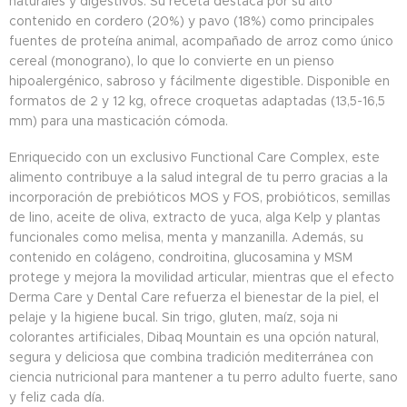
naturales y digestivos. Su receta destaca por su alto
contenido en cordero (20%) y pavo (18%) como principales
fuentes de proteína animal, acompañado de arroz como único
cereal (monograno), lo que lo convierte en un pienso
hipoalergénico, sabroso y fácilmente digestible. Disponible en
formatos de 2 y 12 kg, ofrece croquetas adaptadas (13,5-16,5
mm) para una masticación cómoda.
Enriquecido con un exclusivo Functional Care Complex, este
alimento contribuye a la salud integral de tu perro gracias a la
incorporación de prebióticos MOS y FOS, probióticos, semillas
de lino, aceite de oliva, extracto de yuca, alga Kelp y plantas
funcionales como melisa, menta y manzanilla. Además, su
contenido en colágeno, condroitina, glucosamina y MSM
protege y mejora la movilidad articular, mientras que el efecto
Derma Care y Dental Care refuerza el bienestar de la piel, el
pelaje y la higiene bucal. Sin trigo, gluten, maíz, soja ni
colorantes artificiales, Dibaq Mountain es una opción natural,
segura y deliciosa que combina tradición mediterránea con
ciencia nutricional para mantener a tu perro adulto fuerte, sano
y feliz cada día.